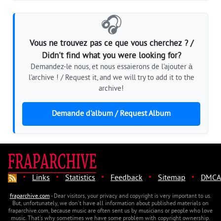
🎧
Vous ne trouvez pas ce que vous cherchez ? /
Didn't find what you were looking for?
Demandez-le nous, et nous essaierons de l'ajouter à
l'archive ! / Request it, and we will try to add it to the
archive!
Demande d'album / Request Album
·
·
·
·
·
Links
Statistics
Feedback
Sitemap
DMCA
fraparchive.com
- Dear visitors, your privacy and copyright is very important to us.
But, unfortunately, we don't have all information about published materials on
fraparchive.com, because music are often sent us by musicians or people who love
music. That's why sometimes we have some problem with copyright ownership.