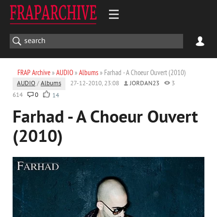
FRAP Archive
»
AUDIO
»
Albums
» Farhad - A Choeur Ouvert (2010)
AUDIO
/
Albums
27-12-2010, 23:08
JORDAN23
3
614
0
14
Farhad - A Choeur Ouvert
(2010)