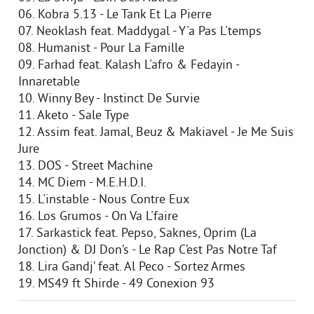
06. Kobra 5.13 - Le Tank Et La Pierre
07. Neoklash feat. Maddygal - Y'a Pas L'temps
08. Humanist - Pour La Famille
09. Farhad feat. Kalash L'afro & Fedayin -
Innaretable
10. Winny Bey - Instinct De Survie
11. Aketo - Sale Type
12. Assim feat. Jamal, Beuz & Makiavel - Je Me Suis
Jure
13. DOS - Street Machine
14. MC Diem - M.E.H.D.I.
15. L'instable - Nous Contre Eux
16. Los Grumos - On Va L'faire
17. Sarkastick feat. Pepso, Saknes, Oprim (La
Jonction) & DJ Don’s - Le Rap C’est Pas Notre Taf
18. Lira Gandj’ feat. Al Peco - Sortez Armes
19. MS49 ft Shirde - 49 Conexion 93