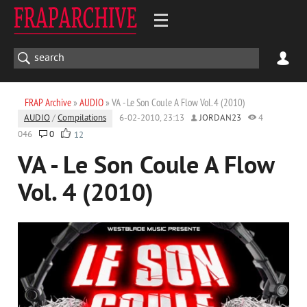
FRAP Archive
»
AUDIO
» VA - Le Son Coule A Flow Vol. 4 (2010)
AUDIO
/
Compilations
6-02-2010, 23:13
JORDAN23
4
046
0
12
VA - Le Son Coule A Flow
Vol. 4 (2010)