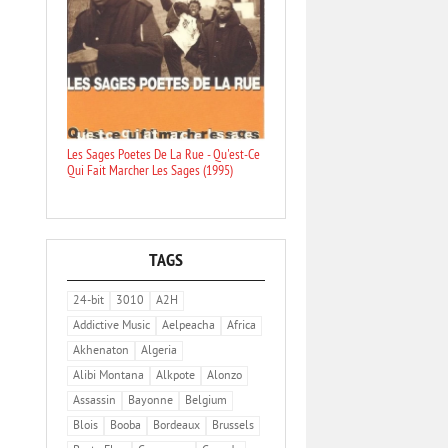
Les Sages Poetes De La Rue - Qu'est-Ce
Qui Fait Marcher Les Sages (1995)
TAGS
24-bit
3010
A2H
Addictive Music
Aelpeacha
Africa
Akhenaton
Algeria
Alibi Montana
Alkpote
Alonzo
Assassin
Bayonne
Belgium
Blois
Booba
Bordeaux
Brussels