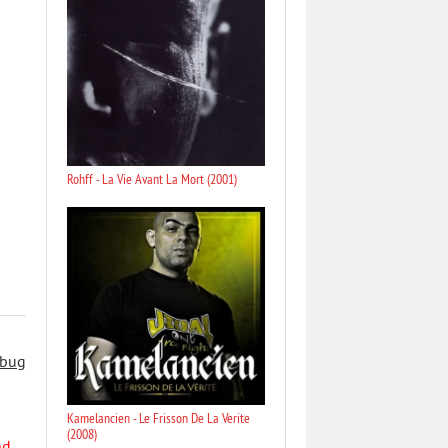
Rohff - La Vie Avant La Mort (2001)
 bug
Kamelancien - Le Frisson De La Verite
(2008)