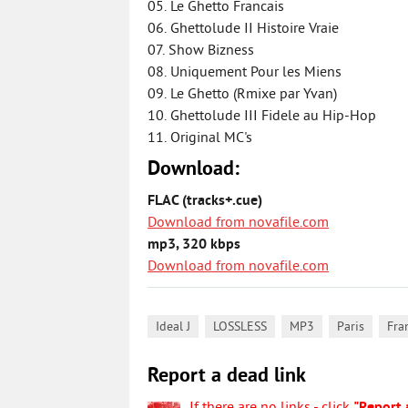
05. Le Ghetto Francais
06. Ghettolude II Histoire Vraie
07. Show Bizness
08. Uniquement Pour les Miens
09. Le Ghetto (Rmixe par Yvan)
10. Ghettolude III Fidele au Hip-Hop
11. Original MC's
Download:
FLAC (tracks+.cue)
Download from novafile.com
mp3, 320 kbps
Download from novafile.com
,
,
,
,
Ideal J
LOSSLESS
MP3
Paris
Fra
Report a dead link