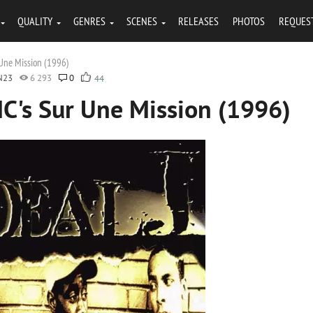
QUALITY
GENRES
SCENES
RELEASES
PHOTOS
REQUES
r Une Mission (1996)
N23
6 293
0
44
 MC's Sur Une Mission (1996)