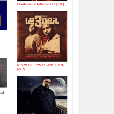
Kamelancien - Ghettographie II (2009)
Le 3eme Oeil - Avec Le Coeur Ou Rien
(2002)
bat