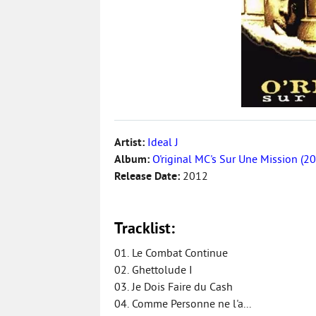
Artist:
Ideal J
Album:
O'riginal MC's Sur Une Mission (2
Release Date:
2012
Tracklist:
01. Le Combat Continue
02. Ghettolude I
03. Je Dois Faire du Cash
04. Comme Personne ne l'a...