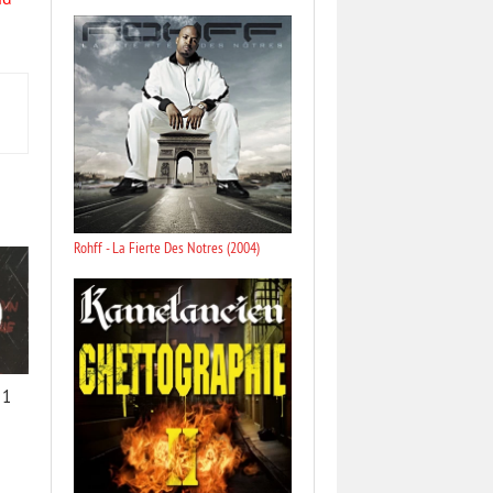
nd
Rohff - La Fierte Des Notres (2004)
 1