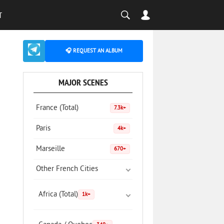
T
🎧 REQUEST AN ALBUM
MAJOR SCENES
France (Total)
7.3k+
Paris
4k+
Marseille
670+
Other French Cities
Africa (Total)
1k+