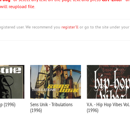
a bug"
or select any text on the page text and press
Ctrl+Enter
- a
ill reupload file.
nregistered user. We recommend you
register'll
or go to the site under your
op (1996)
Sens Unik - Tribulations
V.A. - Hip Hop Vibes Vol.
(1996)
(1996)