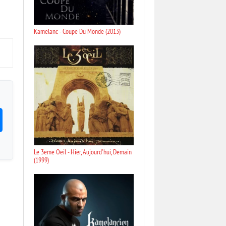
Kamelanc - Coupe Du Monde (2013)
Le 3eme Oeil - Hier, Aujourd'hui, Demain
(1999)