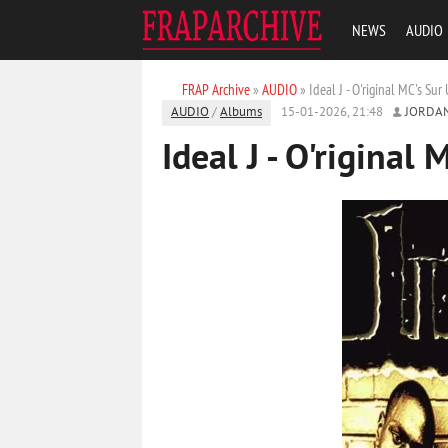
NEWS
AUDIO
FRAP Archive
»
AUDIO
» Ideal J - O'riginal MC's Su
AUDIO
/
Albums
15-01-2026, 21:48
JORDA
Ideal J - O'riginal