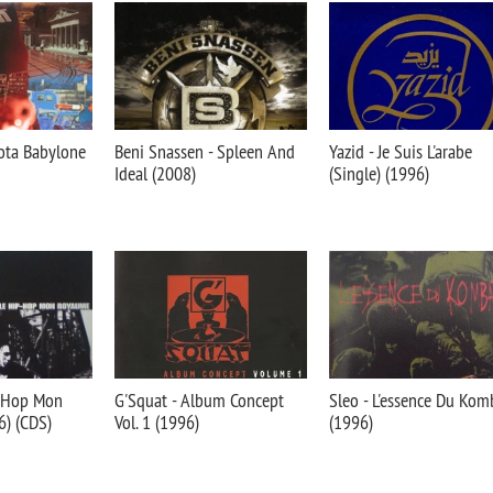
ota Babylone
Beni Snassen - Spleen And
Yazid - Je Suis L'arabe
Ideal (2008)
(Single) (1996)
p-Hop Mon
G'Squat - Album Concept
Sleo - L'essence Du Kom
) (CDS)
Vol. 1 (1996)
(1996)