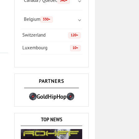
Canada / Quebec
340+
Belgium
330+
Switzerland
120+
Luxembourg
10+
PARTNERS
GoldHipHop
TOP NEWS