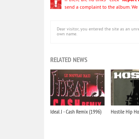
If there are no links - click
"Report 
send a complaint to the album. We w
Dear visitor, you entered the site as an u
own name.
RELATED NEWS
Ideal J - Cash Remix (1996)
Hostile Hip H