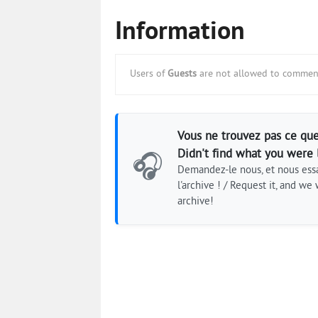
Information
Users of
Guests
are not allowed to comment
Vous ne trouvez pas ce que
Didn't find what you were 
🎧
Demandez-le nous, et nous essa
l'archive ! / Request it, and we w
archive!