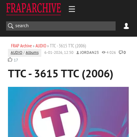
FRAP Archive
»
AUDIO
» TTC - 3615 TTC (2006)
AUDIO
/
Albums
6-01-2026, 12:50
JORDAN23
4 026
0
17
TTC - 3615 TTC (2006)