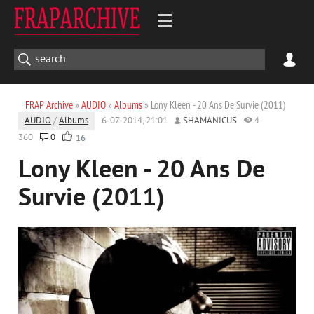
FRAP Archive
»
AUDIO
»
Albums
» Lony Kleen - 20 Ans De Survie (2011)
AUDIO
/
Albums
6-07-2014, 21:01
SHAMANICUS
4
360
0
16
Lony Kleen - 20 Ans De
Survie (2011)