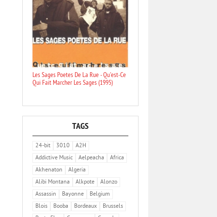
Les Sages Poetes De La Rue - Qu'est-Ce
Qui Fait Marcher Les Sages (1995)
TAGS
24-bit
3010
A2H
Addictive Music
Aelpeacha
Africa
Akhenaton
Algeria
Alibi Montana
Alkpote
Alonzo
Assassin
Bayonne
Belgium
Blois
Booba
Bordeaux
Brussels