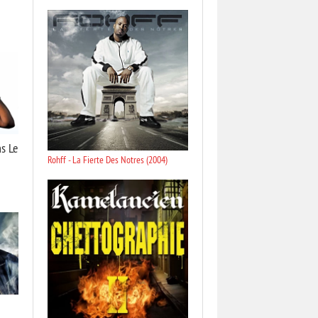
s Le
Rohff - La Fierte Des Notres (2004)