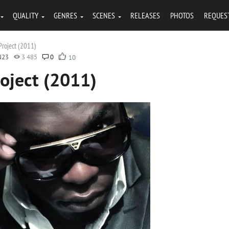
QUALITY
GENRES
SCENES
RELEASES
PHOTOS
REQUES
Project (2011)
N23
3 485
0
10
roject (2011)