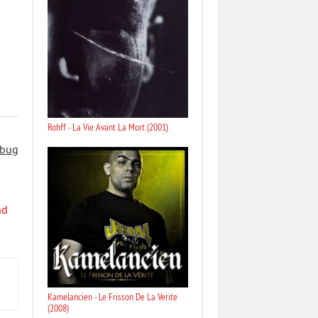
Rohff - La Vie Avant La Mort (2001)
 bug
nd
Kamelancien - Le Frisson De La Verite
(2008)