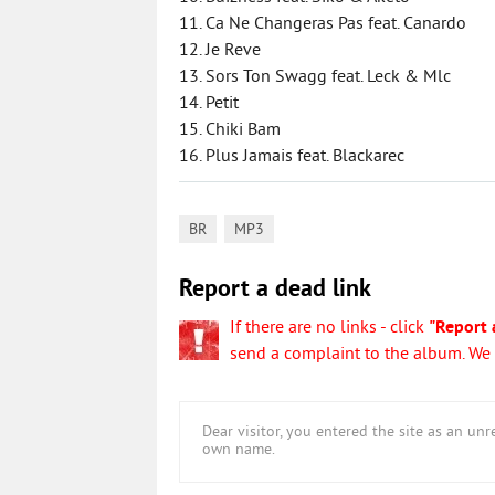
11. Ca Ne Changeras Pas feat. Canardo
12. Je Reve
13. Sors Ton Swagg feat. Leck & Mlc
14. Petit
15. Chiki Bam
16. Plus Jamais feat. Blackarec
,
BR
MP3
Report a dead link
If there are no links - click
"Report 
send a complaint to the album. We w
Dear visitor, you entered the site as an u
own name.