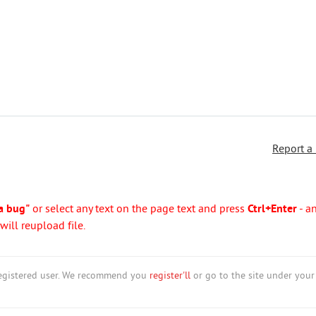
Report a
a bug"
or select any text on the page text and press
Ctrl+Enter
- a
ill reupload file.
nregistered user. We recommend you
register'll
or go to the site under your