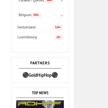
Canada / Quebec
340+
Belgium
330+
Switzerland
120+
Luxembourg
10+
PARTNERS
GoldHipHop
TOP NEWS