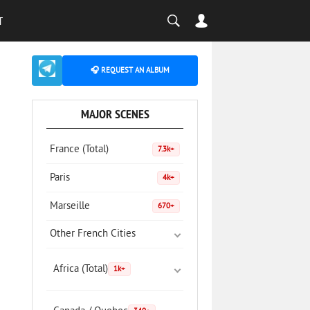
T
🎧 REQUEST AN ALBUM
MAJOR SCENES
France (Total)
7.3k+
Paris
4k+
Marseille
670+
Other French Cities
Africa (Total)
1k+