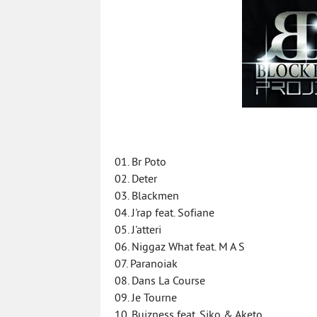
01. Br Poto
02. Deter
03. Blackmen
04. J'rap feat. Sofiane
05. J'atteri
06. Niggaz What feat. M A S
07. Paranoiak
08. Dans La Course
09. Je Tourne
10. Buizness feat. Siko & Aketo