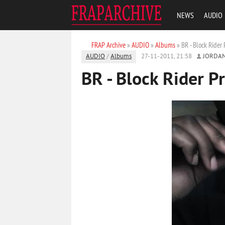
NEWS
AUDIO
FRAP Archive
»
AUDIO
»
Albums
» BR - Block Rider 
AUDIO
/
Albums
27-11-2011, 21:58
JORDA
BR - Block Rider P