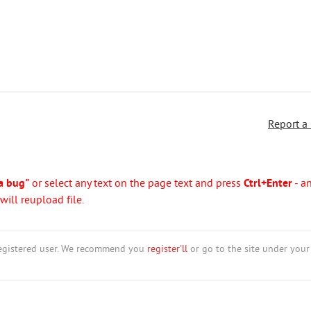
Report a
a bug"
or select any text on the page text and press
Ctrl+Enter
- a
ill reupload file.
nregistered user. We recommend you
register'll
or go to the site under your