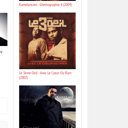
Kamelancien - Ghettographie II (2009)
uv
Le 3eme Oeil - Avec Le Coeur Ou Rien
(2002)