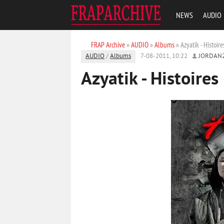
NEWS
AUDIO
FRAP Archive
»
AUDIO
»
Albums
» Azyatik - Histoir
AUDIO
/
Albums
7-08-2011, 10:22
JORDAN
Azyatik - Histoire