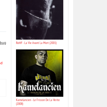
 bug
Rohff - La Vie Avant La Mort (2001)
nd
Kamelancien - Le Frisson De La Verite
(2008)