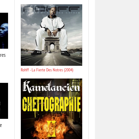
res
Rohff - La Fierte Des Notres (2004)
e