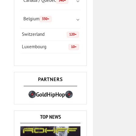
Canada / Quebec
340+
Belgium
330+
Switzerland
120+
Luxembourg
10+
PARTNERS
GoldHipHop
TOP NEWS