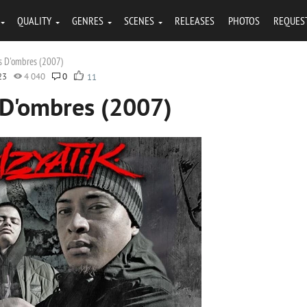
QUALITY
GENRES
SCENES
RELEASES
PHOTOS
REQUES
es D'ombres (2007)
23
4 040
0
11
s D'ombres (2007)