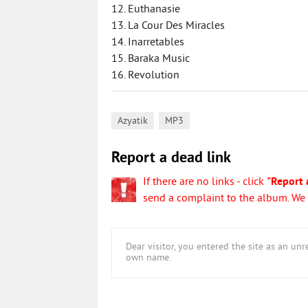
12. Euthanasie
13. La Cour Des Miracles
14. Inarretables
15. Baraka Music
16. Revolution
,
Azyatik
MP3
Report a dead link
If there are no links - click
"Report 
send a complaint to the album. We w
Dear visitor, you entered the site as an u
own name.