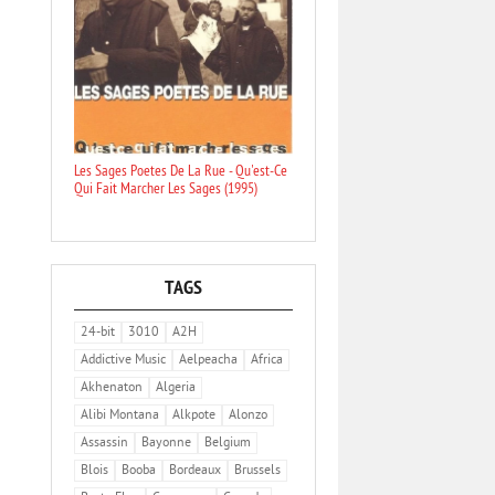
Les Sages Poetes De La Rue - Qu'est-Ce
Qui Fait Marcher Les Sages (1995)
TAGS
24-bit
3010
A2H
Addictive Music
Aelpeacha
Africa
Akhenaton
Algeria
Alibi Montana
Alkpote
Alonzo
Assassin
Bayonne
Belgium
Blois
Booba
Bordeaux
Brussels