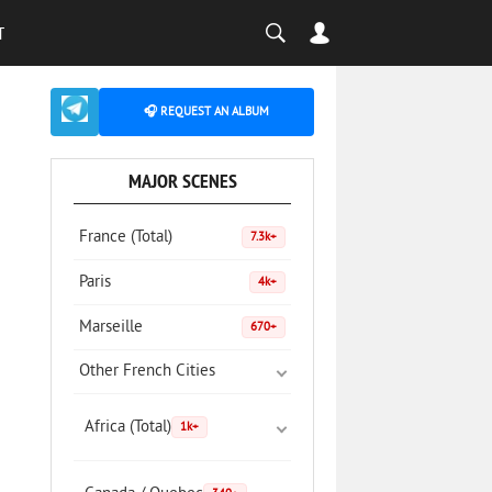
T
🎧 REQUEST AN ALBUM
MAJOR SCENES
France (Total)
7.3k+
Paris
4k+
Marseille
670+
Other French Cities
Africa (Total)
1k+