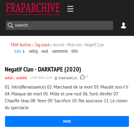
FRAP Archive
»
Tag cloud
» Accueil › Mots-clés › Negatif Clan
date
rating
read
comments
title
2 526
0
Negatif Clan - DARKTAPE (2020)
2
AUDIO
/
ALBUMS
17-04-2026, 11:49
SHAMANICUS
01. Intro(Renaissance) 02. Marchand de la mort 03. Maudit sois-t'il
04. Masque de mort 05. Mille et une nuit 06. Sorti d'enfer 07.
Chauffe l'eau 08. Yeee 09. Sacrifice 10. Pas soucieux 11. Le clown
du spectacle
MORE
4 552
0