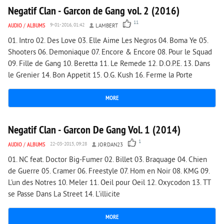
Negatif Clan - Garcon de Gang vol. 2 (2016)
11
AUDIO
/
ALBUMS
9-01-2016, 01:42
LAMBERT
01. Intro 02. Des Love 03. Elle Aime Les Negros 04. Boma Ye 05.
Shooters 06. Demoniaque 07. Encore & Encore 08. Pour le Squad
09. Fille de Gang 10. Beretta 11. Le Remede 12. D.O.P.E. 13. Dans
le Grenier 14. Bon Appetit 15. O.G. Kush 16. Ferme la Porte
MORE
1 994
0
Negatif Clan - Garcon De Gang Vol. 1 (2014)
1
AUDIO
/
ALBUMS
22-03-2015, 09:28
JORDAN23
01. NC feat. Doctor Big-Fumer 02. Billet 03. Braquage 04. Chien
de Guerre 05. Cramer 06. Freestyle 07. Hom en Noir 08. KMG 09.
L'un des Notres 10. Meler 11. Oeil pour Oeil 12. Oxycodon 13. TT
se Passe Dans La Street 14. L'illicite
MORE