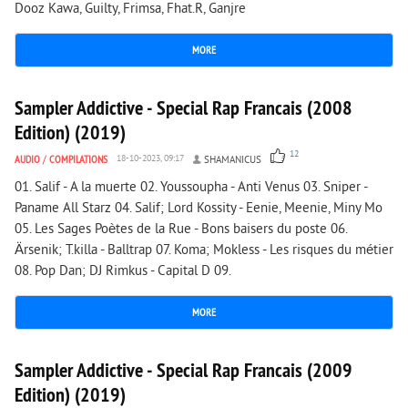
Dooz Kawa, Guilty, Frimsa, Fhat.R, Ganjre
MORE
3 187
0
Sampler Addictive - Special Rap Francais (2008
Edition) (2019)
12
AUDIO
/
COMPILATIONS
18-10-2023, 09:17
SHAMANICUS
01. Salif - A la muerte 02. Youssoupha - Anti Venus 03. Sniper -
Paname All Starz 04. Salif; Lord Kossity - Eenie, Meenie, Miny Mo
05. Les Sages Poètes de la Rue - Bons baisers du poste 06.
Ärsenik; T.killa - Balltrap 07. Koma; Mokless - Les risques du métier
08. Pop Dan; DJ Rimkus - Capital D 09.
MORE
3 163
0
Sampler Addictive - Special Rap Francais (2009
Edition) (2019)