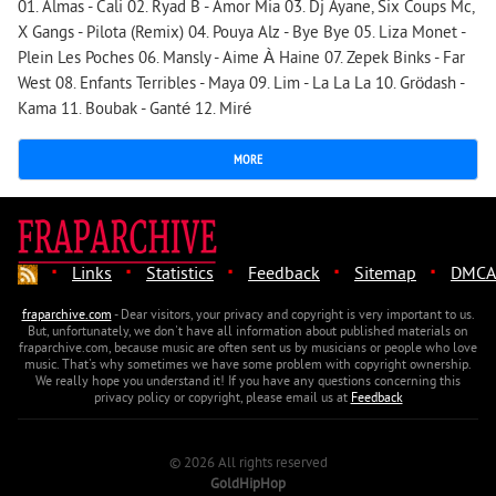
01. Almas - Cali 02. Ryad B - Amor Mia 03. Dj Ayane, Six Coups Mc,
X Gangs - Pilota (Remix) 04. Pouya Alz - Bye Bye 05. Liza Monet -
Plein Les Poches 06. Mansly - Aime À Haine 07. Zepek Binks - Far
West 08. Enfants Terribles - Maya 09. Lim - La La La 10. Grödash -
Kama 11. Boubak - Ganté 12. Miré
MORE
·
·
·
·
·
Links
Statistics
Feedback
Sitemap
DMCA
fraparchive.com
- Dear visitors, your privacy and copyright is very important to us.
But, unfortunately, we don't have all information about published materials on
fraparchive.com, because music are often sent us by musicians or people who love
music. That's why sometimes we have some problem with copyright ownership.
We really hope you understand it! If you have any questions concerning this
privacy policy or copyright, please email us at
Feedback
© 2026 All rights reserved
GoldHipHop