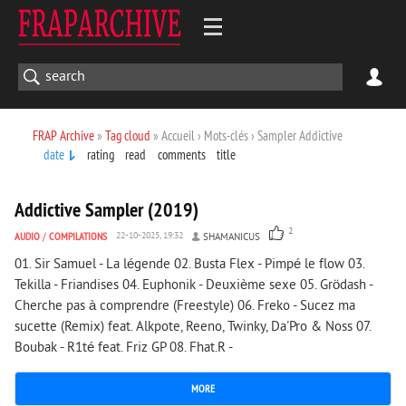
FRAP Archive
»
Tag cloud
» Accueil › Mots-clés › Sampler Addictive
date
rating
read
comments
title
2 140
0
Addictive Sampler (2019)
2
AUDIO
/
COMPILATIONS
22-10-2025, 19:32
SHAMANICUS
01. Sir Samuel - La légende 02. Busta Flex - Pimpé le flow 03.
Tekilla - Friandises 04. Euphonik - Deuxième sexe 05. Grödash -
Cherche pas à comprendre (Freestyle) 06. Freko - Sucez ma
sucette (Remix) feat. Alkpote, Reeno, Twinky, Da'Pro & Noss 07.
Boubak - R1té feat. Friz GP 08. Fhat.R -
MORE
2 234
0