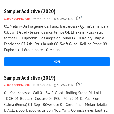
Sampler Addictive (2020)
2
AUDIO
/
COMPILATIONS
18-10-2023, 09:17
SHAMANICUS
01. Melan - On f'ra genre 02. Furax Barbarossa - Qui m'demande ?
03. Swift Guad - Je prends mon temps 04. L'Hexaler - Les yeux
fermés 05. Euphonik - Les anges de l'oubli 06. Ol Kainry - Rap à
l'ancienne 07. Atk - Paris la nuit 08. Swift Guad - Rolling Stone 09.
Euphonik - L'étoile noire 10. Melan -
MORE
3 919
0
Sampler Addictive (2019)
12
AUDIO
/
COMPILATIONS
18-10-2023, 09:17
SHAMANICUS
01. Kosi Kepassa - Cali 01. Swift Guad - Rolling Stone 01. Loki -
TDCH 01. Boubak - Gustavo 04. POz - 20h52 01. DJ Zac - Con
Calma (Remix) 01. Sep - Rêves d'or 01. Greenfinch, Melan, Tekilla,
D.ACE, Zippo, Davodka, Le Bon Nob, Ywill, Oprim, Saknes, Lautrec,