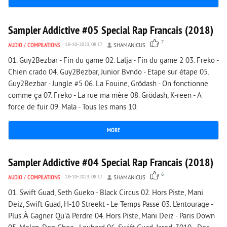
2 621
0
Sampler Addictive #05 Special Rap Francais (2018)
7
AUDIO
/
COMPILATIONS
18-10-2023, 08:17
SHAMANICUS
01. Guy2Bezbar - Fin du game 02. Lalja - Fin du game 2 03. Freko -
Chien crado 04. Guy2Bezbar, Junior Bvndo - Etape sur étape 05.
Guy2Bezbar - Jungle #5 06. La Fouine, Grödash - On fonctionne
comme ça 07. Freko - La rue ma mère 08. Grödash, K-reen - A
force de fuir 09. Mala - Tous les mans 10.
MORE
3 156
0
Sampler Addictive #04 Special Rap Francais (2018)
6
AUDIO
/
COMPILATIONS
18-10-2023, 08:17
SHAMANICUS
01. Swift Guad, Seth Gueko - Black Circus 02. Hors Piste, Mani
Deiz, Swift Guad, H-10 Streekt - Le Temps Passe 03. L'entourage -
Plus À Gagner Qu'à Perdre 04. Hors Piste, Mani Deiz - Paris Down