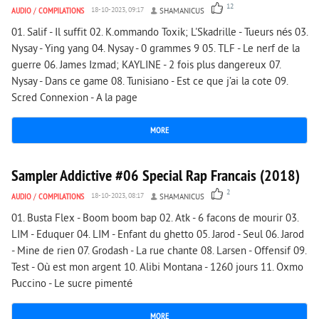
12
AUDIO
/
COMPILATIONS
18-10-2023, 09:17
SHAMANICUS
01. Salif - Il suffit 02. K.ommando Toxik; L'Skadrille - Tueurs nés 03.
Nysay - Ying yang 04. Nysay - 0 grammes 9 05. TLF - Le nerf de la
guerre 06. James Izmad; KAYLINE - 2 fois plus dangereux 07.
Nysay - Dans ce game 08. Tunisiano - Est ce que j’ai la cote 09.
Scred Connexion - A la page
MORE
2 436
0
Sampler Addictive #06 Special Rap Francais (2018)
2
AUDIO
/
COMPILATIONS
18-10-2023, 08:17
SHAMANICUS
01. Busta Flex - Boom boom bap 02. Atk - 6 facons de mourir 03.
LIM - Eduquer 04. LIM - Enfant du ghetto 05. Jarod - Seul 06. Jarod
- Mine de rien 07. Grodash - La rue chante 08. Larsen - Offensif 09.
Test - Où est mon argent 10. Alibi Montana - 1260 jours 11. Oxmo
Puccino - Le sucre pimenté
MORE