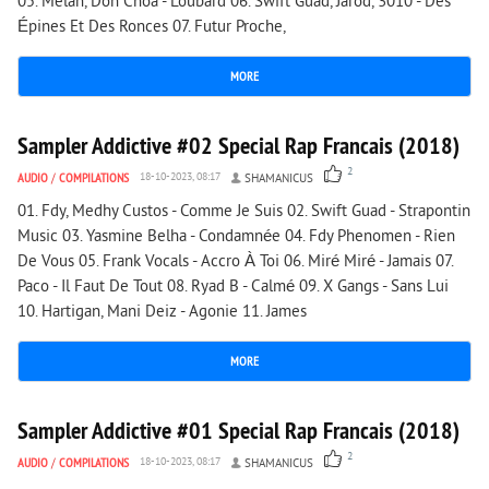
05. Melan, Don Choa - Loubard 06. Swift Guad, Jarod, 3010 - Des
Épines Et Des Ronces 07. Futur Proche,
MORE
3 198
0
Sampler Addictive #02 Special Rap Francais (2018)
2
AUDIO
/
COMPILATIONS
18-10-2023, 08:17
SHAMANICUS
01. Fdy, Medhy Custos - Comme Je Suis 02. Swift Guad - Strapontin
Music 03. Yasmine Belha - Condamnée 04. Fdy Phenomen - Rien
De Vous 05. Frank Vocals - Accro À Toi 06. Miré Miré - Jamais 07.
Paco - Il Faut De Tout 08. Ryad B - Calmé 09. X Gangs - Sans Lui
10. Hartigan, Mani Deiz - Agonie 11. James
MORE
1 967
0
Sampler Addictive #01 Special Rap Francais (2018)
2
AUDIO
/
COMPILATIONS
18-10-2023, 08:17
SHAMANICUS