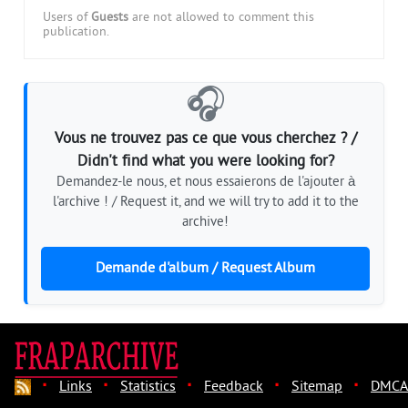
Users of
Guests
are not allowed to comment this
publication.
🎧
Vous ne trouvez pas ce que vous cherchez ? /
Didn't find what you were looking for?
Demandez-le nous, et nous essaierons de l'ajouter à
l'archive ! / Request it, and we will try to add it to the
archive!
Demande d'album / Request Album
·
·
·
·
·
Links
Statistics
Feedback
Sitemap
DMCA