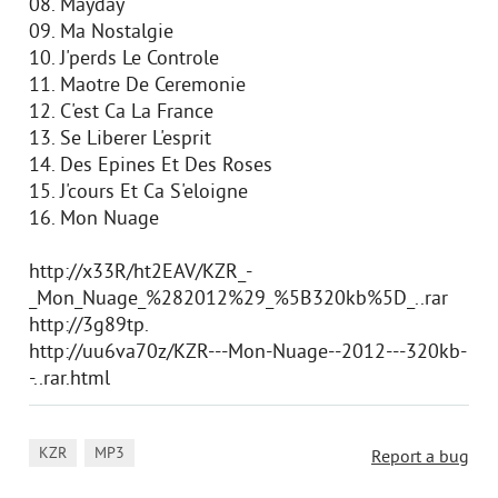
08. Mayday
09. Ma Nostalgie
10. J'perds Le Controle
11. Maоtre De Ceremonie
12. C'est Ca La France
13. Se Liberer L'esprit
14. Des Epines Et Des Roses
15. J'cours Et Ca S'eloigne
16. Mon Nuage
http://x33R/ht2EAV/KZR_-
_Mon_Nuage_%282012%29_%5B320kb%5D_..rar
http://3g89tp.
http://uu6va70z/KZR---Mon-Nuage--2012---320kb-
-..rar.html
,
KZR
MP3
Report a bug