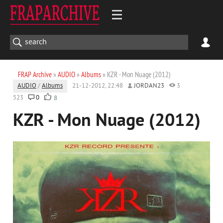
FRAP Archive
»
AUDIO
»
Albums
» KZR - Mon Nuage (2012)
AUDIO
/
Albums
21-12-2012, 22:48
JORDAN23
3
523
0
8
KZR - Mon Nuage (2012)