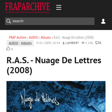
FRAP Archive
»
AUDIO
»
Albums
» R.A.S. - Nuage De Lettres (2008)
AUDIO
/
Albums
9-01-2009, 18:44
LAMBERT
3 246
0
6
R.A.S. - Nuage De Lettres
(2008)