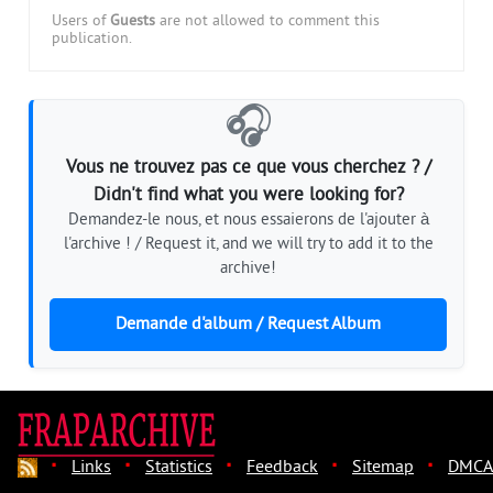
Users of
Guests
are not allowed to comment this
publication.
🎧
Vous ne trouvez pas ce que vous cherchez ? /
Didn't find what you were looking for?
Demandez-le nous, et nous essaierons de l'ajouter à
l'archive ! / Request it, and we will try to add it to the
archive!
Demande d'album / Request Album
·
·
·
·
·
Links
Statistics
Feedback
Sitemap
DMCA