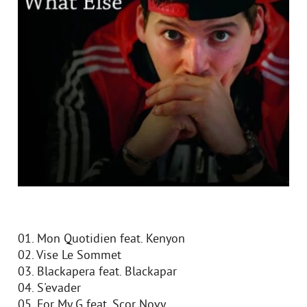
01. Mon Quotidien feat. Kenyon
02. Vise Le Sommet
03. Blackapera feat. Blackapar
04. S'evader
05. For My G feat. Scor Novy