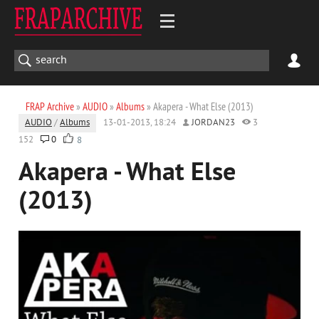
FRAP Archive
»
AUDIO
»
Albums
» Akapera - What Else (2013)
AUDIO
/
Albums
13-01-2013, 18:24
JORDAN23
3
152
0
8
Akapera - What Else
(2013)