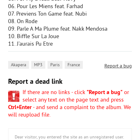
06. Pour Les Miens feat. Farhad
07. Previens Ton Game feat. Nubi
08. On Rode
09. Parle A Ma Plume feat. Nakk Mendosa
10. Biffle Sur La Joue
11. J'aurais Pu Etre
,
,
,
Akapera
MP3
Paris
France
Report a bug
Report a dead link
If there are no links - click
"Report a bug"
or
select any text on the page text and press
Ctrl+Enter
- and send a complaint to the album. We
will reupload file.
Dear visitor, you entered the site as an unregistered user.