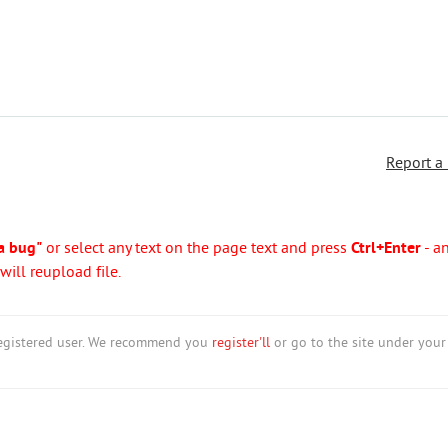
Report a
a bug"
or select any text on the page text and press
Ctrl+Enter
- a
ill reupload file.
nregistered user. We recommend you
register'll
or go to the site under your