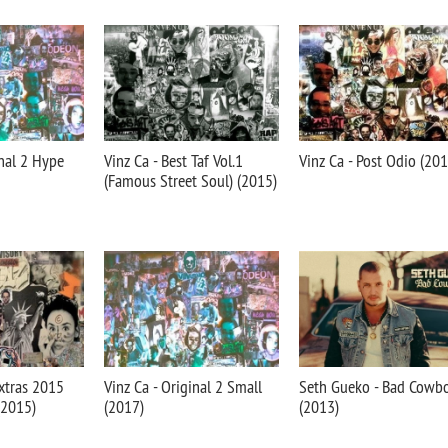
inal 2 Hype
Vinz Ca - Best Taf Vol.1
Vinz Ca - Post Odio (201
(Famous Street Soul) (2015)
Extras 2015
Vinz Ca - Original 2 Small
Seth Gueko - Bad Cowb
(2015)
(2017)
(2013)