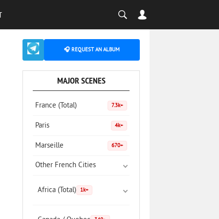
T
🎧 REQUEST AN ALBUM
MAJOR SCENES
France (Total)
7.3k+
Paris
4k+
Marseille
670+
Other French Cities
Africa (Total)
1k+