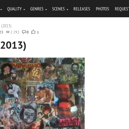
QUALITY
GENRES
SCENES
RELEASES
PHOTOS
REQUES
l (2013)
23
2 292
0
8
 (2013)