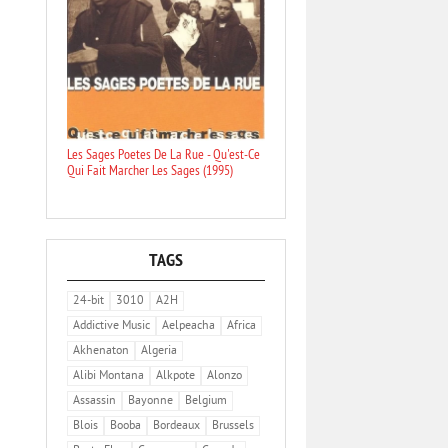
Les Sages Poetes De La Rue - Qu'est-Ce
Qui Fait Marcher Les Sages (1995)
TAGS
24-bit
3010
A2H
Addictive Music
Aelpeacha
Africa
Akhenaton
Algeria
Alibi Montana
Alkpote
Alonzo
Assassin
Bayonne
Belgium
Blois
Booba
Bordeaux
Brussels