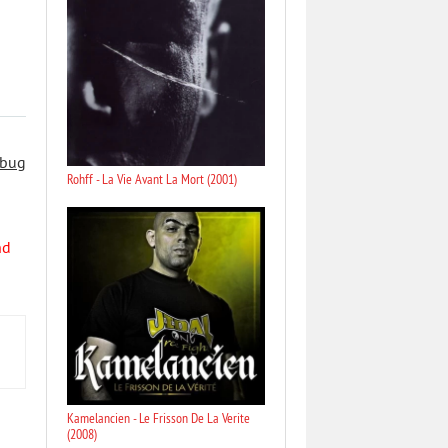
 bug
Rohff - La Vie Avant La Mort (2001)
nd
Kamelancien - Le Frisson De La Verite
(2008)