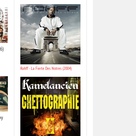
6)
Rohff - La Fierte Des Notres (2004)
oy