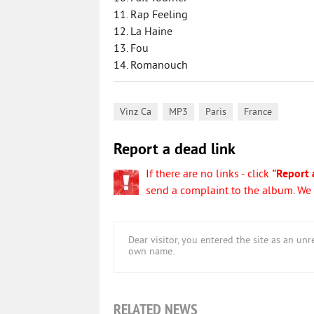
11. Rap Feeling
12. La Haine
13. Fou
14. Romanouch
,
,
,
Vinz Ca
MP3
Paris
France
Report a dead link
If there are no links - click
"Report 
send a complaint to the album. We w
Dear visitor, you entered the site as an u
own name.
RELATED NEWS