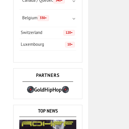
Canada / Quebec
340+
Belgium
330+
Switzerland
120+
Luxembourg
10+
PARTNERS
GoldHipHop
TOP NEWS