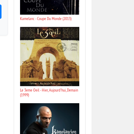
Kamelanc - Coupe Du Monde (2013)
Le 3eme Oeil - Hier, Aujourd'hui, Demain
(1999)