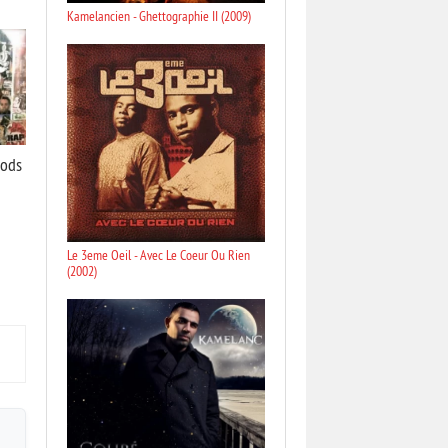
Kamelancien - Ghettographie II (2009)
rods
Le 3eme Oeil - Avec Le Coeur Ou Rien
(2002)