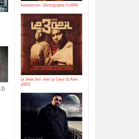
Kamelancien - Ghettographie II (2009)
Le 3eme Oeil - Avec Le Coeur Ou Rien
(2002)
11)