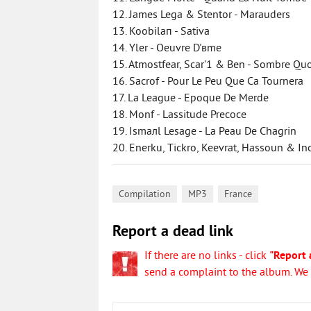
12. James Lega & Stentor - Marauders
13. Koobilaп - Sativa
14. Yler - Oeuvre D'вme
15. Atmostfear, Scar'1 & Ben - Sombre Qu
16. Sacrof - Pour Le Peu Que Ca Tournera
17. La League - Epoque De Merde
18. Monf - Lassitude Precoce
19. Ismaлl Lesage - La Peau De Chagrin
20. Enerku, Tickro, Keevrat, Hassoun & In
,
,
Compilation
MP3
France
Report a dead link
If there are no links - click
"Report 
send a complaint to the album. We w