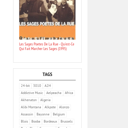
Les Sages Poetes De La Rue - Qu'est-Ce
Qui Fait Marcher Les Sages (1995)
TAGS
24-bit
3010
A2H
Addictive Music
Aelpeacha
Africa
Akhenaton
Algeria
Alibi Montana
Alkpote
Alonzo
Assassin
Bayonne
Belgium
Blois
Booba
Bordeaux
Brussels