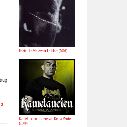
Rohff - La Vie Avant La Mort (2001)
 bug
nd
Kamelancien - Le Frisson De La Verite
(2008)