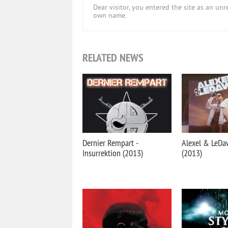
Dear visitor, you entered the site as an u
own name.
RELATED NEWS
Dernier Rempart -
Alexel & LeDaw
Insurrektion (2013)
(2013)