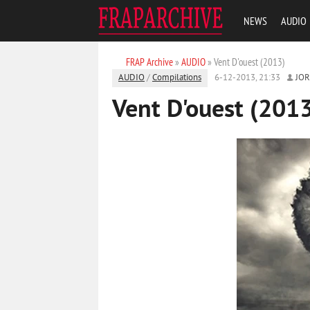
NEWS
AUDIO
FRAP Archive
»
AUDIO
» Vent D'ouest (2013)
AUDIO
/
Compilations
6-12-2013, 21:33
JO
Vent D'ouest (201