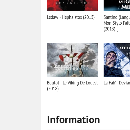
Ledaw - Hephaistos (2015)
Santino (Langu
Mon Stylo Fait
(2013) [
Boutot - Le Viking De L'ouest
La Fab’ - Devia
(2018)
Information