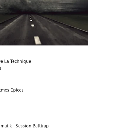
De La Technique
t
Mкmes Epices
matik - Session Balltrap