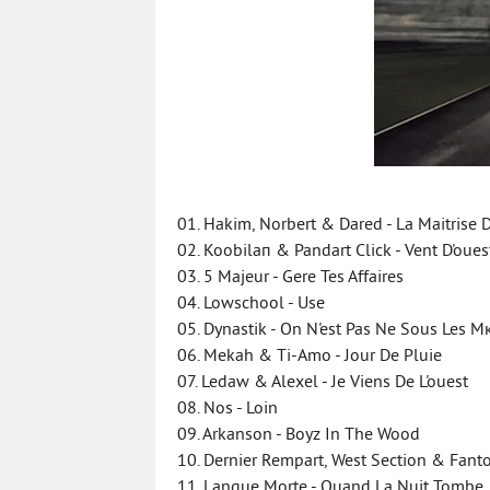
01. Hakim, Norbert & Dared - La Maitrise 
02. Koobilaп & Pandart Click - Vent D'oues
03. 5 Majeur - Gere Tes Affaires
04. Lowschool - Use
05. Dynastik - On N'est Pas Ne Sous Les 
06. Mekah & Ti-Amo - Jour De Pluie
07. Ledaw & Alexel - Je Viens De L'ouest
08. Nos - Loin
09. Arkanson - Boyz In The Wood
10. Dernier Rempart, West Section & Fanto
11. Langue Morte - Quand La Nuit Tombe