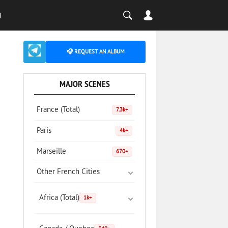
T
🎧 REQUEST AN ALBUM
MAJOR SCENES
France (Total)
7.3k+
Paris
4k+
Marseille
670+
Other French Cities
Africa (Total)
1k+