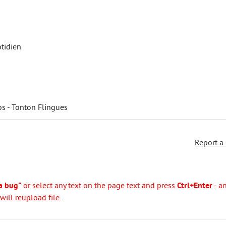
otidien
os - Tonton Flingues
Report a
a bug"
or select any text on the page text and press
Ctrl+Enter
- a
ill reupload file.