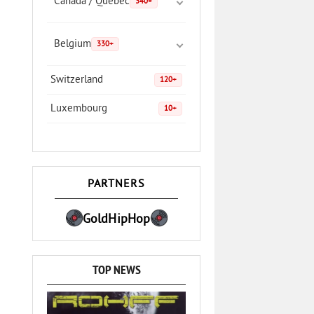
Canada / Quebec
340+
Belgium
330+
Switzerland
120+
Luxembourg
10+
PARTNERS
GoldHipHop
TOP NEWS