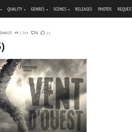
QUALITY
GENRES
SCENES
RELEASES
PHOTOS
REQUES
RDAN23
2 264
0
11
3)