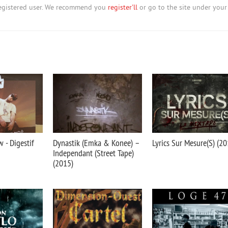
nregistered user. We recommend you
register'll
or go to the site under your
 - Digestif
Dynastik (Emka & Konee) –
Lyrics Sur Mesure(S) (20
Independant (Street Tape)
(2015)