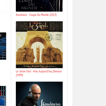
Kamelanc - Coupe Du Monde (2013)
Le 3eme Oeil - Hier, Aujourd'hui, Demain
(1999)