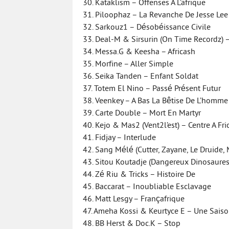
30. Kataklism – Offenses A L’afrique
31. Piloophaz – La Revanche De Jesse Lee
32. Sarkouz1 – Désobéissance Civile
33. Deal-M & Sirsurin (On Time Recordz)
34. Messa.G & Keesha – Africash
35. Morfine – Aller Simple
36. Seika Tanden – Enfant Soldat
37. Totem El Nino – Passé Présent Futur
38. Veenkey – A Bas La Bêtise De L’homme
39. Carte Double – Mort En Martyr
40. Kejo & Mas2 (Vent2l’est) – Centre A Fri
41. Fidjay – Interlude
42. Sang Mélé (Cutter, Zayane, Le Druide,
43. Sitou Koutadje (Dangereux Dinosaures
44. Zé Riu & Tricks – Histoire De
45. Baccarat – Inoubliable Esclavage
46. Matt Lesgy – Françafrique
47. Ameha Kossi & Keurtyce E – Une Sais
48. BB Herst & Doc.K – Stop