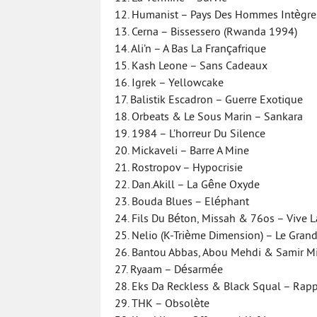
12. Humanist – Pays Des Hommes Intègre
13. Cerna – Bissessero (Rwanda 1994)
14. Ali’n – A Bas La Françafrique
15. Kash Leone – Sans Cadeaux
16. Igrek – Yellowcake
17. Balistik Escadron – Guerre Exotique
18. Orbeats & Le Sous Marin – Sankara
19. 1984 – L’horreur Du Silence
20. Mickaveli – Barre A Mine
21. Rostropov – Hypocrisie
22. Dan.Akill – La Gêne Oxyde
23. Bouda Blues – Eléphant
24. Fils Du Béton, Missah & 76os – Vive L
25. Nelio (K-Trième Dimension) – Le Grand
26. Bantou Abbas, Abou Mehdi & Samir Mig
27. Ryaam – Désarmée
28. Eks Da Reckless & Black Squal – Rapp
29. THK – Obsolète