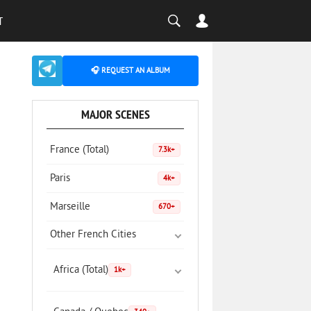
T
🎧 REQUEST AN ALBUM
MAJOR SCENES
France (Total)
7.3k+
Paris
4k+
Marseille
670+
Other French Cities
Africa (Total)
1k+