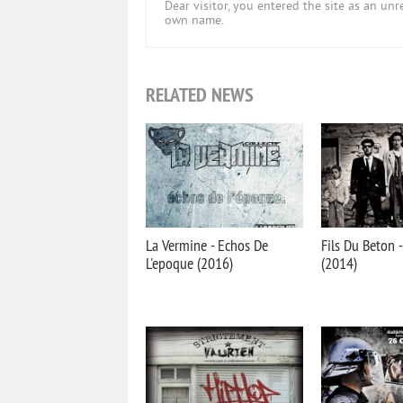
Dear visitor, you entered the site as an u
own name.
RELATED NEWS
La Vermine - Echos De
Fils Du Beton -
L'epoque (2016)
(2014)