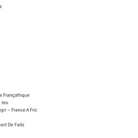
s
a Françafrique
 Jeu
ri – France A Fric
ort De Faits