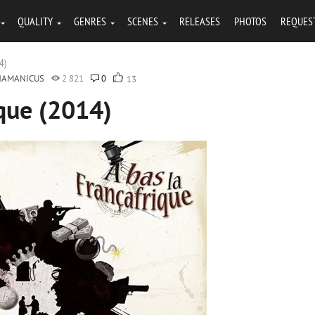
QUALITY
GENRES
SCENES
RELEASES
PHOTOS
REQUES
4)
HAMANICUS
2 821
0
13
ique (2014)