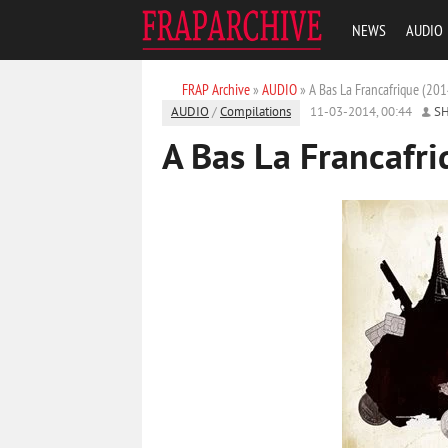
NEWS
AUDIO
FRAP Archive
»
AUDIO
» A Bas La Franсafrique (201
AUDIO
/
Compilations
11-03-2014, 00:44
S
A Bas La Franсafr