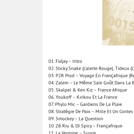
01. Fidjay – Intro
02. Sticky Snake (L’alerte Rouge), Tideux 
03. P2R Prod – Voyage En Françafrique (R
04. Zalem – Le Même Sale Goût Dans La 
05. Skalpel & Ken Kiz – France Afrique
06. Youkoff – Kirikou Et La France
07. Phylo Mic – Gardiens De La Plaie
08. Stratégie De Paix – Mille Et Un Contes
09. Smockey – La Question
10. Zé Riu & DJ Spicy – Françafrique
11. La Vermine – Survie