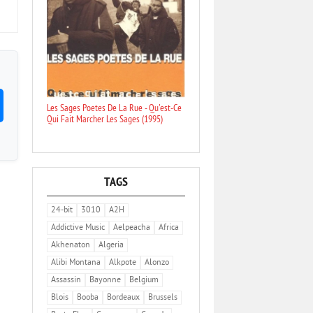
Les Sages Poetes De La Rue - Qu'est-Ce
Qui Fait Marcher Les Sages (1995)
TAGS
24-bit
3010
A2H
Addictive Music
Aelpeacha
Africa
Akhenaton
Algeria
Alibi Montana
Alkpote
Alonzo
Assassin
Bayonne
Belgium
Blois
Booba
Bordeaux
Brussels