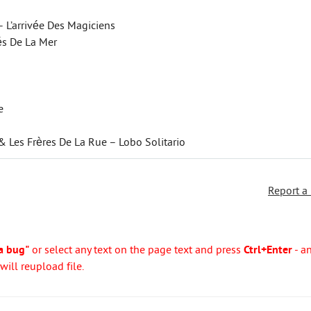
– L’arrivée Des Magiciens
s De La Mer
e
& Les Frères De La Rue – Lobo Solitario
Report a
a bug"
or select any text on the page text and press
Ctrl+Enter
- a
ill reupload file.