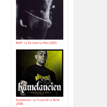
Rohff - La Vie Avant La Mort (2001)
Kamelancien - Le Frisson De La Verite
(2008)