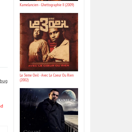
Kamelancien - Ghettographie II (2009)
Le 3eme Oeil - Avec Le Coeur Ou Rien
(2002)
 bug
nd