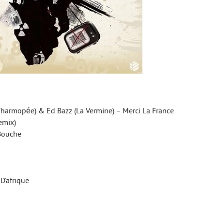
(L’harmopée) & Ed Bazz (La Vermine) – Merci La France
emix)
Bouche
 D’afrique