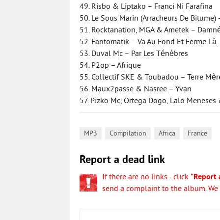
49. Risbo & Liptako – Franci Ni Farafina
50. Le Sous Marin (Arracheurs De Bitume) 
51. Rocktanation, MGA & Ametek – Damné
52. Fantomatik – Va Au Fond Et Ferme Là
53. Duval Mc – Par Les Ténèbres
54. P2op – Afrique
55. Collectif SKE & Toubadou – Terre Mèr
56. Maux2passe & Nasree – Yvan
57. Pizko Mc, Ortega Dogo, Lalo Meneses 
,
,
,
MP3
Compilation
Africa
France
Report a dead link
If there are no links - click
"Report 
send a complaint to the album. We w