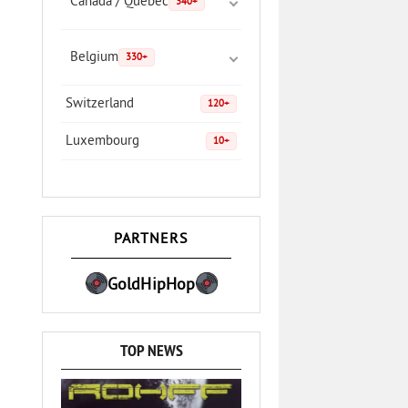
Canada / Quebec
340+
Belgium
330+
Switzerland
120+
Luxembourg
10+
PARTNERS
GoldHipHop
TOP NEWS