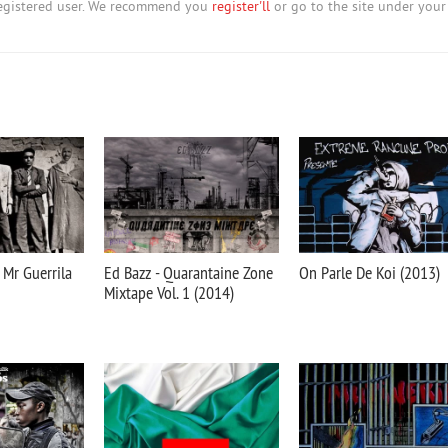
nregistered user. We recommend you
register'll
or go to the site under your
 Mr Guerrila
Ed Bazz - Quarantaine Zone
On Parle De Koi (2013)
Mixtape Vol. 1 (2014)