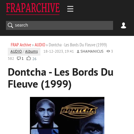
FRAP Archive
»
AUDIO
» Dontcha - Les Bords Du Fleuve (1999)
AUDIO
/
Albums
18-12-2023, 19:41
SHAMANICUS
3
582
1
26
Dontcha - Les Bords Du
Fleuve (1999)