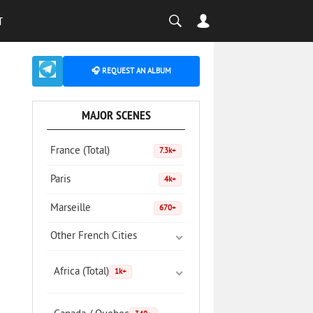
T
🎧 REQUEST AN ALBUM
MAJOR SCENES
France (Total)
7.3k+
Paris
4k+
Marseille
670+
Other French Cities
Africa (Total)
1k+