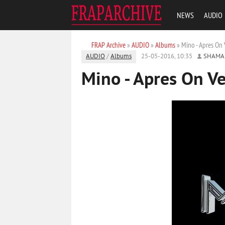
NEWS
AUDIO
FRAP Archive
»
AUDIO
»
Albums
» Mino - Apres On 
AUDIO
/
Albums
25-05-2016, 10:35
SHAMA
Mino - Apres On Ve