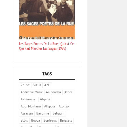
Les Sages Poetes De La Rue - Qu'est-Ce
Qui Fait Marcher Les Sages (1995)
TAGS
24-bit
3010
A2H
Addictive Music
Aelpeacha
Africa
Akhenaton
Algeria
Alibi Montana
Alkpote
Alonzo
Assassin
Bayonne
Belgium
Blois
Booba
Bordeaux
Brussels