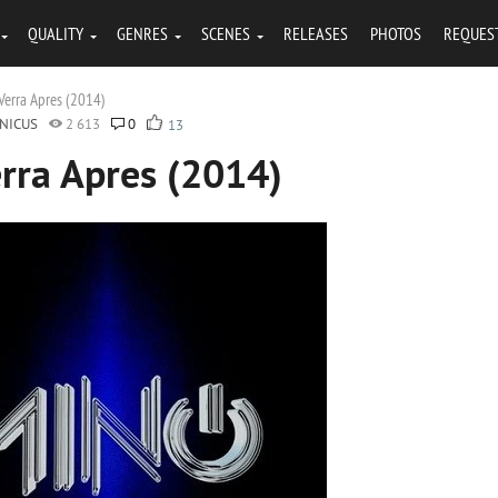
QUALITY
GENRES
SCENES
RELEASES
PHOTOS
REQUES
Verra Apres (2014)
NICUS
2 613
0
13
rra Apres (2014)