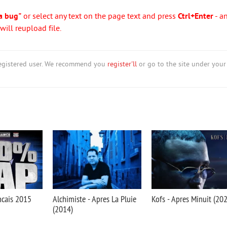
a bug"
or select any text on the page text and press
Ctrl+Enter
- a
ill reupload file.
nregistered user. We recommend you
register'll
or go to the site under your
cais 2015
Alchimiste - Apres La Pluie
Kofs - Apres Minuit (20
(2014)