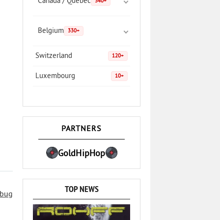
Canada / Quebec
340+
Belgium
330+
Switzerland
120+
Luxembourg
10+
PARTNERS
GoldHipHop
TOP NEWS
 bug