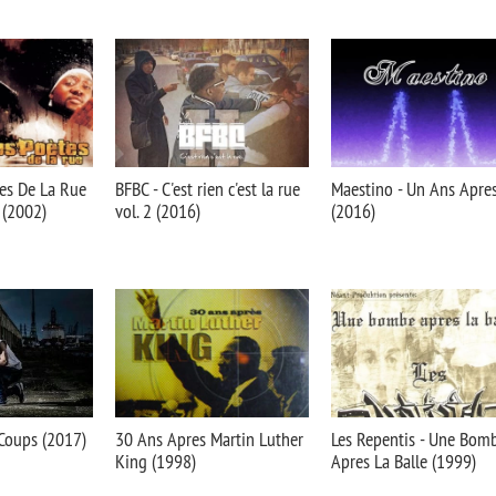
es De La Rue
BFBC - C'est rien c'est la rue
Maestino - Un Ans Apre
 (2002)
vol. 2 (2016)
(2016)
Coups (2017)
30 Ans Apres Martin Luther
Les Repentis‎ - Une Bom
King (1998)
Apres La Balle (1999)