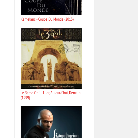
Kamelanc - Coupe Du Monde (2013)
Le 3eme Oeil - Hier, Aujourd'hui, Demain
(1999)