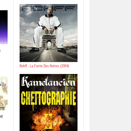
s
Rohff - La Fierte Des Notres (2004)
be