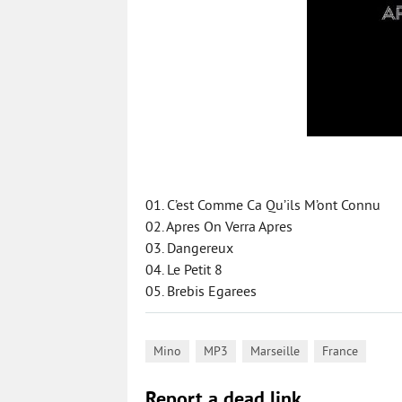
01. C’est Comme Ca Qu’ils M’ont Connu
02. Apres On Verra Apres
03. Dangereux
04. Le Petit 8
05. Brebis Egarees
,
,
,
Mino
MP3
Marseille
France
Report a dead link