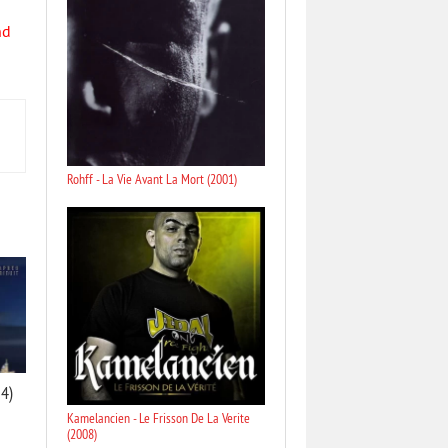
nd
Rohff - La Vie Avant La Mort (2001)
24)
Kamelancien - Le Frisson De La Verite
(2008)