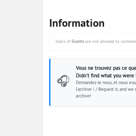
Information
Users of
Guests
are not allowed to comment
Vous ne trouvez pas ce que
Didn't find what you were 
🎧
Demandez-le nous, et nous essa
l'archive ! / Request it, and we w
archive!