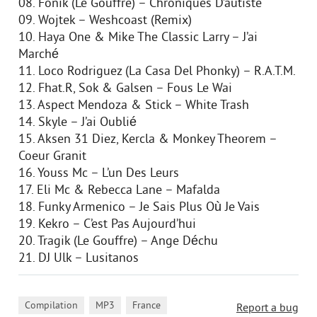
08. Fonik (Le Gouffre) – Chroniques D’autiste
09. Wojtek – Weshcoast (Remix)
10. Haya One & Mike The Classic Larry – J’ai
Marché
11. Loco Rodriguez (La Casa Del Phonky) – R.A.T.M.
12. Fhat.R, Sok & Galsen – Fous Le Wai
13. Aspect Mendoza & Stick – White Trash
14. Skyle – J’ai Oublié
15. Aksen 31 Diez, Kercla & Monkey Theorem –
Coeur Granit
16. Youss Mc – L’un Des Leurs
17. Eli Mc & Rebecca Lane – Mafalda
18. Funky Armenico – Je Sais Plus Où Je Vais
19. Kekro – C’est Pas Aujourd’hui
20. Tragik (Le Gouffre) – Ange Déchu
21. DJ Ulk – Lusitanos
,
,
Compilation
MP3
France
Report a bug