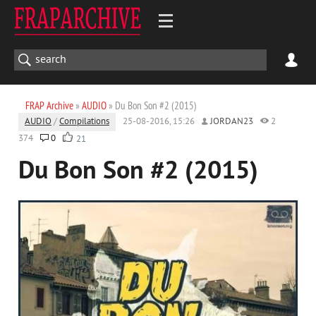
FRAP Archive
»
AUDIO
» Du Bon Son #2 (2015)
AUDIO
/
Compilations
25-08-2016, 15:26
JORDAN23
2
374
0
21
Du Bon Son #2 (2015)