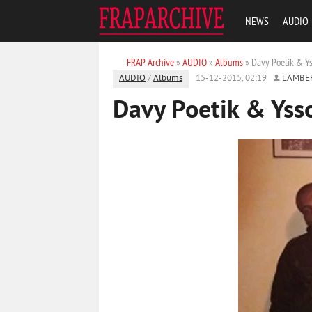
NEWS
AUDIO
FRAP Archive
»
AUDIO
»
Albums
» Davy Poetik & Y
AUDIO
/
Albums
15-12-2015, 02:19
LAMBE
Davy Poetik & Yss