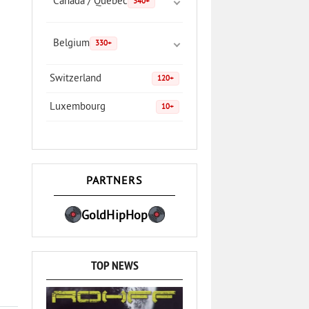
Canada / Quebec
340+
Belgium
330+
Switzerland
120+
Luxembourg
10+
PARTNERS
GoldHipHop
TOP NEWS