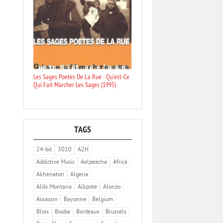
Les Sages Poetes De La Rue - Qu'est-Ce
Qui Fait Marcher Les Sages (1995)
TAGS
24-bit
3010
A2H
Addictive Music
Aelpeacha
Africa
Akhenaton
Algeria
Alibi Montana
Alkpote
Alonzo
Assassin
Bayonne
Belgium
Blois
Booba
Bordeaux
Brussels