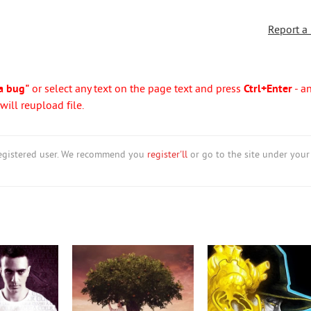
Report a
a bug"
or select any text on the page text and press
Ctrl+Enter
- a
ill reupload file.
nregistered user. We recommend you
register'll
or go to the site under your