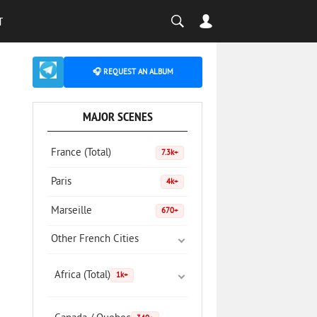
T
🎧 REQUEST AN ALBUM
MAJOR SCENES
France (Total)
7.3k+
Paris
4k+
Marseille
670+
Other French Cities
Africa (Total)
1k+