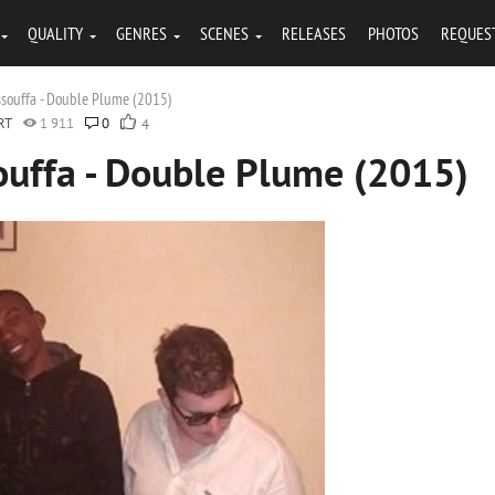
QUALITY
GENRES
SCENES
RELEASES
PHOTOS
REQUES
ssouffa - Double Plume (2015)
RT
1 911
0
4
ouffa - Double Plume (2015)