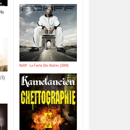
Ma
Rohff - La Fierte Des Notres (2004)
15)