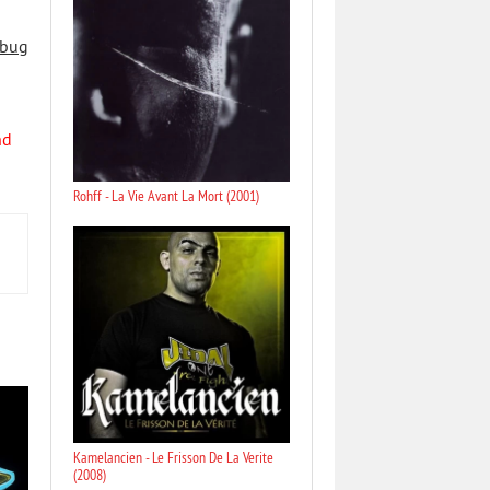
 bug
nd
Rohff - La Vie Avant La Mort (2001)
Kamelancien - Le Frisson De La Verite
(2008)