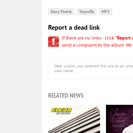
,
,
Davy Poetik
Yssouffa
MP3
Report a dead link
If there are no links - click
"Report 
send a complaint to the album. We w
Dear visitor, you entered the site as an u
own name.
RELATED NEWS