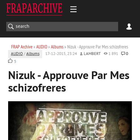
FRAP Archive
»
AUDIO
»
Albums
» Nizuk - Approuve Par Mes schizofreres
AUDIO
/
Albums
17-12-2015, 23:24
LAMBERT
1 891
0
5
Nizuk - Approuve Par Mes
schizofreres