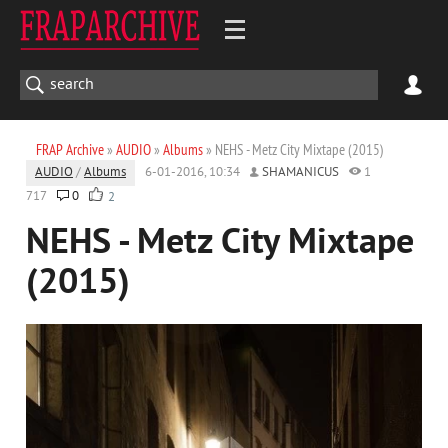
FRAP Archive
»
AUDIO
»
Albums
» NEHS - Metz City Mixtape (2015)
AUDIO
/
Albums
6-01-2016, 10:34
SHAMANICUS
1
717
0
2
NEHS - Metz City Mixtape
(2015)