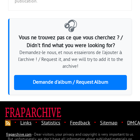
publication.
🎧
Vous ne trouvez pas ce que vous cherchez ? /
Didn't find what you were looking for?
Demandez-le nous, et nous essaierons de l'ajouter à
l'archive ! / Request it, and we will try to add it to the
archive!
Demande d'album / Request Album
·
·
·
·
·
Links
Statistics
Feedback
Sitemap
DMCA
fraparchive.com
- Dear visitors, your privacy and copyright is very important to us.
But, unfortunately, we don't have all information about published materials on