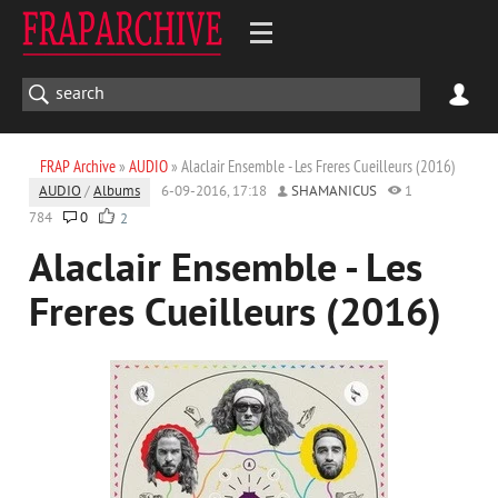
FRAP Archive
»
AUDIO
» Alaclair Ensemble - Les Freres Cueilleurs (2016)
AUDIO
/
Albums
6-09-2016, 17:18
SHAMANICUS
1
784
0
2
Alaclair Ensemble - Les
Freres Cueilleurs (2016)