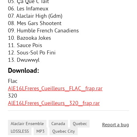
05. Ça Que C'Tait
06. Les Infameux
07. Alaclair High (Gdm)
08. Mes Gars Shootent
09. Humble French Canadiens
10. Bazooka Jokes
11. Sauce Pois
12. Sous-Sol Po Fini
13. Dwuwwyl
Download:
Flac
AlE16LFreres_Cueilleurs__FLAC__frap.rar
320
AlE16LFreres_Cueilleurs__320__frap.rar
,
,
,
Alaclair Ensemble
Canada
Quebec
Report a bug
,
,
LOSSLESS
MP3
Quebec City