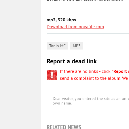
mp3, 320 kbps
Download from novafile.com
,
Tonio MC
MP3
Report a dead link
If there are no links - click
"Report 
send a complaint to the album. We w
Dear visitor, you entered the site as an u
own name.
RELATED NEWS