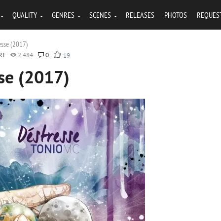
QUALITY
GENRES
SCENES
RELEASES
PHOTOS
REQUES
esse (2017)
RT
2 484
0
19
se (2017)