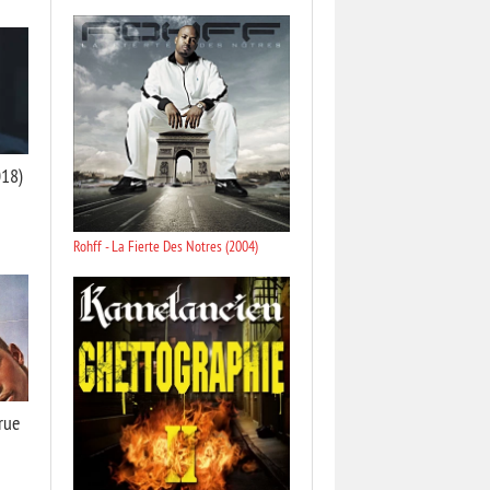
018)
Rohff - La Fierte Des Notres (2004)
 rue