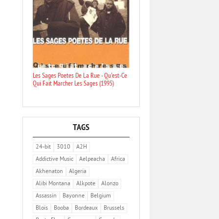
Les Sages Poetes De La Rue - Qu'est-Ce
Qui Fait Marcher Les Sages (1995)
TAGS
24-bit
3010
A2H
Addictive Music
Aelpeacha
Africa
Akhenaton
Algeria
Alibi Montana
Alkpote
Alonzo
Assassin
Bayonne
Belgium
Blois
Booba
Bordeaux
Brussels