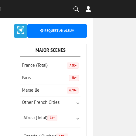
T
🎧 REQUEST AN ALBUM
MAJOR SCENES
France (Total)
7.3k+
Paris
4k+
Marseille
670+
Other French Cities
Africa (Total)
1k+