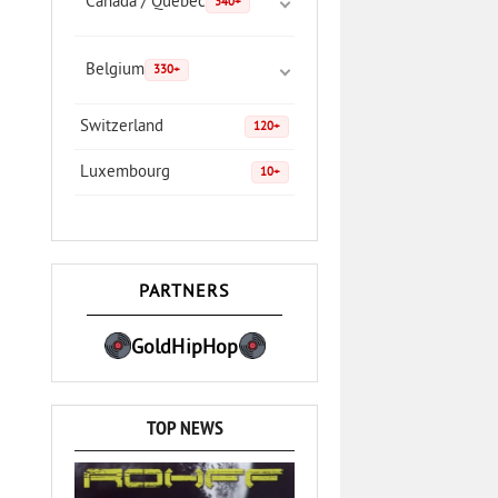
Canada / Quebec
340+
Belgium
330+
Switzerland
120+
Luxembourg
10+
PARTNERS
GoldHipHop
TOP NEWS