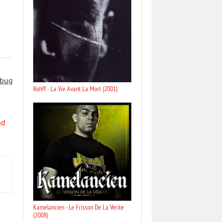
 bug
Rohff - La Vie Avant La Mort (2001)
nd
Kamelancien - Le Frisson De La Verite
(2008)