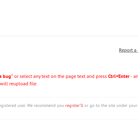
Report a
a bug"
or select any text on the page text and press
Ctrl+Enter
- a
ill reupload file.
nregistered user. We recommend you
register'll
or go to the site under your