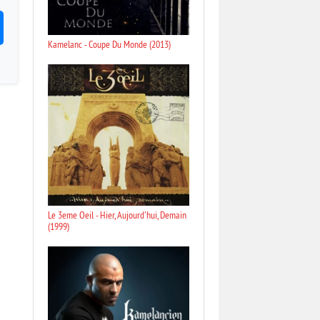
Kamelanc - Coupe Du Monde (2013)
Le 3eme Oeil - Hier, Aujourd'hui, Demain
(1999)