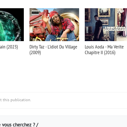
rain (2023)
Dirty Taz - L'idiot Du Village
Louis Aoda - Ma Verite
(2009)
Chapitre II (2016)
 this publication.
 vous cherchez ? /