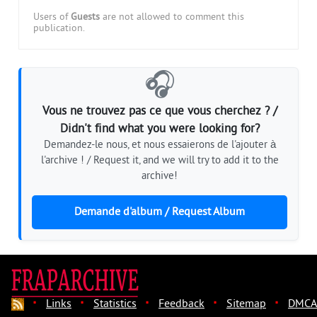
Users of
Guests
are not allowed to comment this
publication.
🎧
Vous ne trouvez pas ce que vous cherchez ? /
Didn't find what you were looking for?
Demandez-le nous, et nous essaierons de l'ajouter à
l'archive ! / Request it, and we will try to add it to the
archive!
Demande d'album / Request Album
·
·
·
·
·
Links
Statistics
Feedback
Sitemap
DMCA