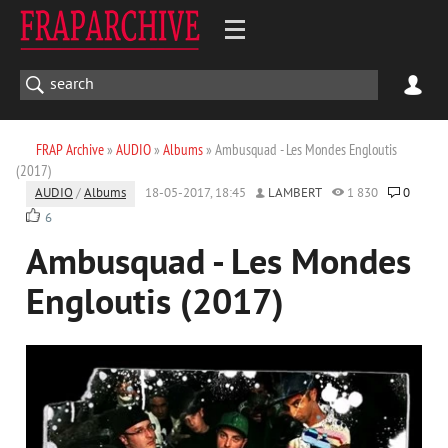
FRAP Archive
»
AUDIO
»
Albums
» Ambusquad - Les Mondes Engloutis
(2017)
AUDIO
/
Albums
18-05-2017, 18:45
LAMBERT
1 830
0
6
Ambusquad - Les Mondes
Engloutis (2017)