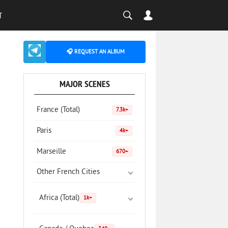
T
🎧 REQUEST AN ALBUM
MAJOR SCENES
France (Total)
7.3k+
Paris
4k+
Marseille
670+
Other French Cities
Africa (Total)
1k+