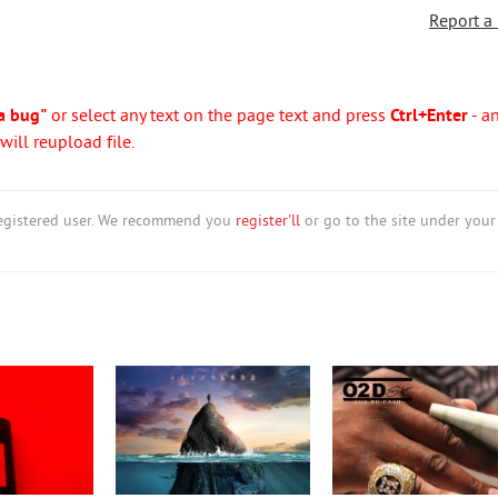
Report a
a bug"
or select any text on the page text and press
Ctrl+Enter
- a
ill reupload file.
nregistered user. We recommend you
register'll
or go to the site under your