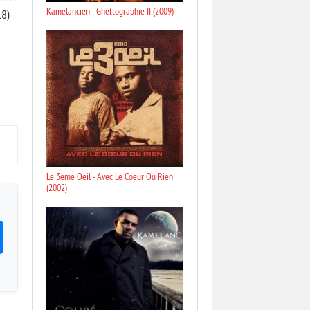
Kamelancien - Ghettographie II (2009)
18)
Le 3eme Oeil - Avec Le Coeur Ou Rien
(2002)