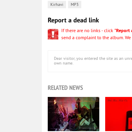
,
Kirhavi
MP3
Report a dead link
If there are no links - click
"Report 
send a complaint to the album. We w
Dear visitor, you entered the site as an u
own name.
RELATED NEWS