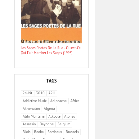
Les Sages Poetes De La Rue - Qu'est-Ce
Qui Fait Marcher Les Sages (1995)
TAGS
24-bit
3010
A2H
Addictive Music
Aelpeacha
Africa
Akhenaton
Algeria
Alibi Montana
Alkpote
Alonzo
Assassin
Bayonne
Belgium
Blois
Booba
Bordeaux
Brussels