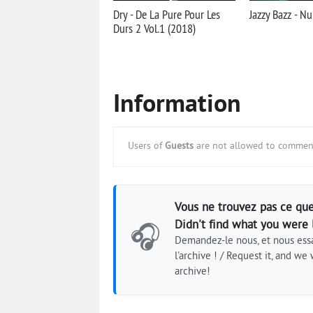
Dry - De La Pure Pour Les
Jazzy Bazz - Nu
Durs 2 Vol.1 (2018)
Information
Users of
Guests
are not allowed to comment
Vous ne trouvez pas ce que
Didn't find what you were 
🎧
Demandez-le nous, et nous essa
l'archive ! / Request it, and we w
archive!