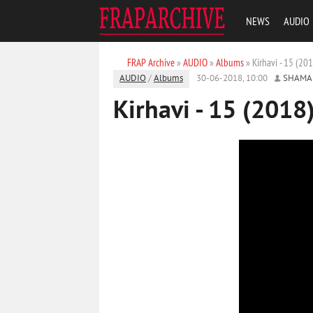
NEWS
AUDIO
FRAP Archive
»
AUDIO
»
Albums
» Kirhavi - 15 (20
AUDIO
/
Albums
30-06-2018, 10:00
SHAMA
Kirhavi - 15 (2018