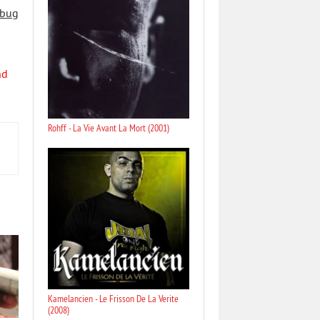
 bug
nd
Rohff - La Vie Avant La Mort (2001)
Kamelancien - Le Frisson De La Verite
(2008)