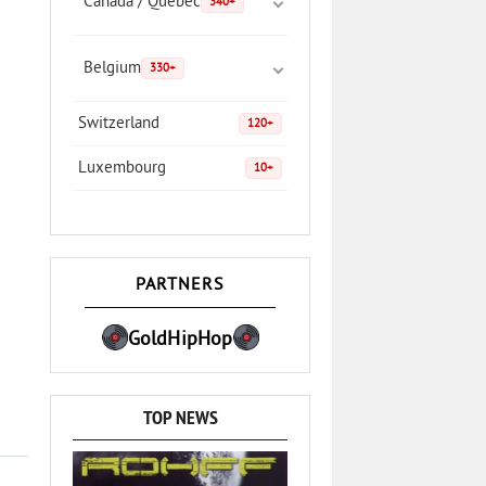
Canada / Quebec
340+
Belgium
330+
Switzerland
120+
Luxembourg
10+
PARTNERS
GoldHipHop
TOP NEWS