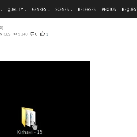
QUALITY
GENRES
SCENES
RELEASES
PHOTOS
REQUES
18)
NICUS
1 240
0
1
)