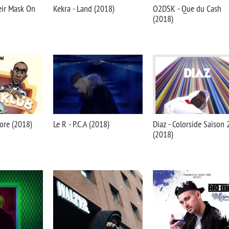
eir Mask On
Kekra - Land (2018)
O2DSK - Que du Cash
(2018)
ore (2018)
Le R - P.C.A (2018)
Diaz - Colorside Saison 
(2018)