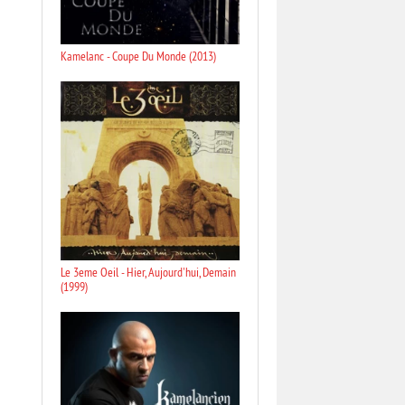
Kamelanc - Coupe Du Monde (2013)
Le 3eme Oeil - Hier, Aujourd'hui, Demain
(1999)