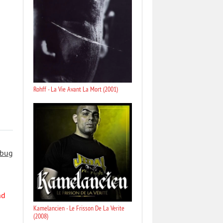
Rohff - La Vie Avant La Mort (2001)
 bug
nd
Kamelancien - Le Frisson De La Verite
(2008)