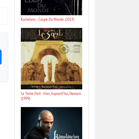
Kamelanc - Coupe Du Monde (2013)
Le 3eme Oeil - Hier, Aujourd'hui, Demain
(1999)