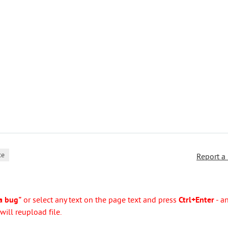
ce
Report a
a bug"
or select any text on the page text and press
Ctrl+Enter
- a
ill reupload file.