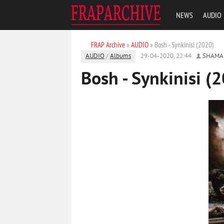
NEWS
AUDIO
FRAP Archive
»
AUDIO
» Bosh - Synkinisi (2020)
AUDIO
/
Albums
29-04-2020, 22:44
SHAMA
Bosh - Synkinisi (