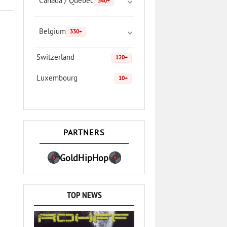
Canada / Quebec
340+
Belgium
330+
Switzerland
120+
Luxembourg
10+
PARTNERS
GoldHipHop
TOP NEWS