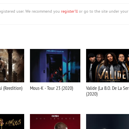
nregistered user. We recommend you
register'll
or go to the site under your
i (Reedition)
Mous-K - Tour 23 (2020)
Valide (La B.O. De La Ser
(2020)