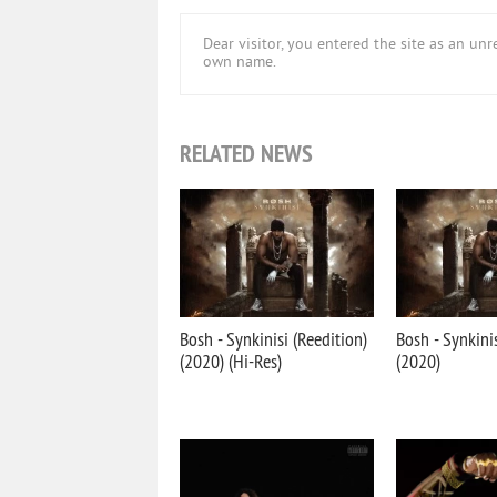
Dear visitor, you entered the site as an u
own name.
RELATED NEWS
Bosh - Synkinisi (Reedition)
Bosh - Synkinis
(2020) (Hi-Res)
(2020)