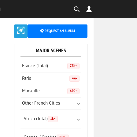
T
🎧 REQUEST AN ALBUM
MAJOR SCENES
France (Total)
7.3k+
Paris
4k+
Marseille
670+
Other French Cities
Africa (Total)
1k+