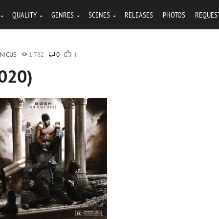
QUALITY
GENRES
SCENES
RELEASES
PHOTOS
REQUES
NICUS
1 782
0
1
2020)