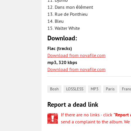
11. Djomb
12. Dans mon élément
13. Rue de Ponthieu
14. Bleu
15. Walter White
Download:
Flac (tracks)
Download from novafile.com
mp3, 320 kbps
Download from novafile.com
,
,
,
,
Bosh
LOSSLESS
MP3
Paris
Fran
Report a dead link
If there are no links - click
"Report 
send a complaint to the album. We w