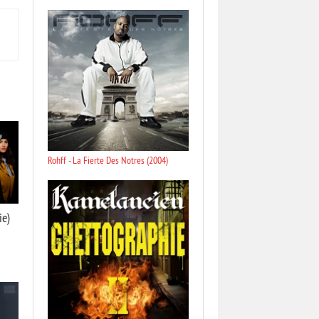
Rohff - La Fierte Des Notres (2004)
ie)