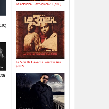
Kamelancien - Ghettographie II (2009)
2020)
Le 3eme Oeil - Avec Le Coeur Ou Rien
(2002)
020)