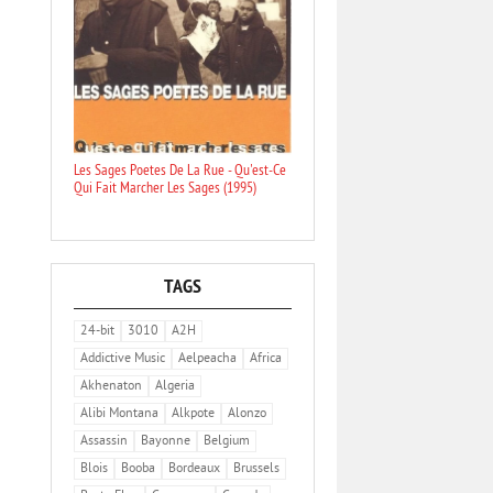
Les Sages Poetes De La Rue - Qu'est-Ce
Qui Fait Marcher Les Sages (1995)
TAGS
24-bit
3010
A2H
Addictive Music
Aelpeacha
Africa
Akhenaton
Algeria
Alibi Montana
Alkpote
Alonzo
Assassin
Bayonne
Belgium
Blois
Booba
Bordeaux
Brussels