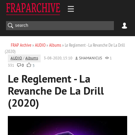
FRAP Archive
»
AUDIO
»
Albums
» Le Reglement - La Revanche De La Drill
(2020)
AUDIO
/
Albums
3-08-2020, 15:10
SHAMANICUS
1
331
0
5
Le Reglement - La
Revanche De La Drill
(2020)