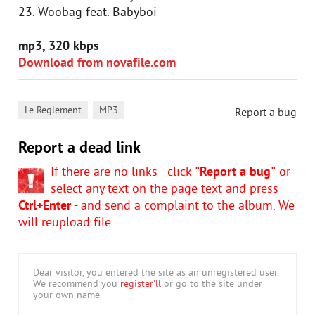
23. Woobag feat. Babyboi
mp3, 320 kbps
Download from novafile.com
,
Le Reglement
MP3
Report a bug
Report a dead link
If there are no links - click
"Report a bug"
or
select any text on the page text and press
Ctrl+Enter
- and send a complaint to the album. We
will reupload file.
Dear visitor, you entered the site as an unregistered user.
We recommend you
register'll
or go to the site under
your own name.