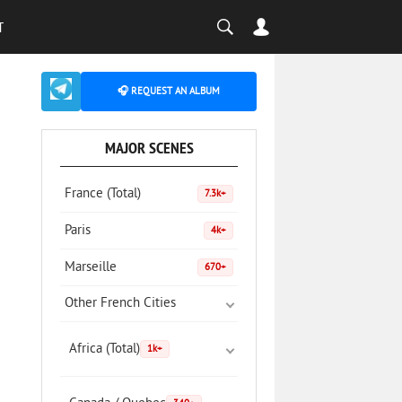
T
🎧 REQUEST AN ALBUM
MAJOR SCENES
France (Total)
7.3k+
Paris
4k+
Marseille
670+
Other French Cities
Africa (Total)
1k+