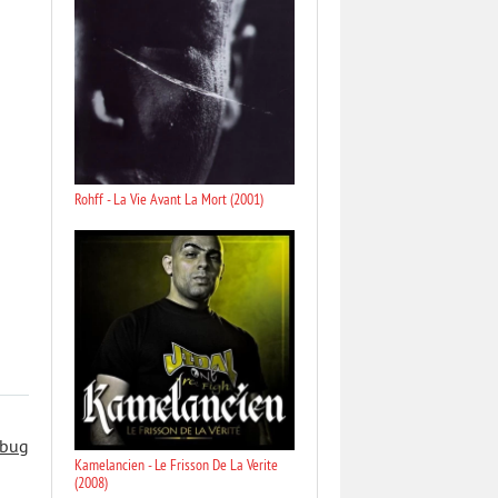
Rohff - La Vie Avant La Mort (2001)
 bug
Kamelancien - Le Frisson De La Verite
(2008)