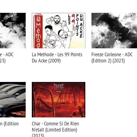
e - ADC
La Methode - Les 99 Points
Freeze Corleone - ADC
23)
Du Acke (2009)
(Edition 2) (2023)
n (Edition
Char - Comme Si De Rien
N'etait (Limited Edition)
(2023)