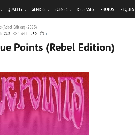
QUALITY
GENRES
SCENES
RELEASES
PHOTOS
REQUES
s (Rebel Edition) (2023)
NICUS
1 641
0
1
lue Points (Rebel Edition)