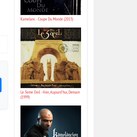
Kamelanc - Coupe Du Monde (2013)
Le 3eme Oeil - Hier, Aujourd'hui, Demain
(1999)