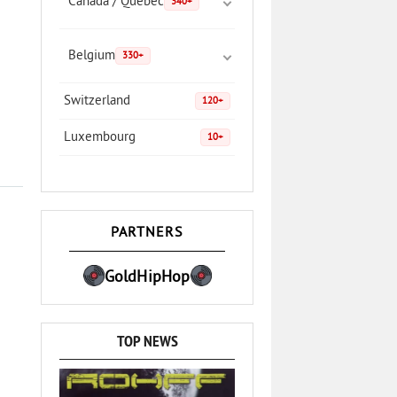
Canada / Quebec
340+
Belgium
330+
Switzerland
120+
Luxembourg
10+
PARTNERS
GoldHipHop
TOP NEWS