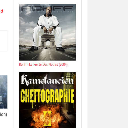
nd
Rohff - La Fierte Des Notres (2004)
ion)