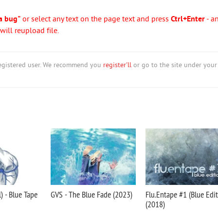
a bug"
or select any text on the page text and press
Ctrl+Enter
- a
ill reupload file.
nregistered user. We recommend you
register'll
or go to the site under your
) - Blue Tape
GVS - The Blue Fade (2023)
Flu.Entape #1 (Blue Edit
(2018)