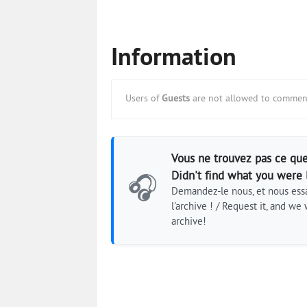
Information
Users of
Guests
are not allowed to comment
Vous ne trouvez pas ce que
Didn't find what you were 
🎧
Demandez-le nous, et nous essa
l'archive ! / Request it, and we w
archive!