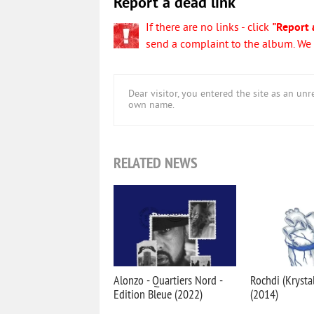
Report a dead link
If there are no links - click
"Report 
send a complaint to the album. We w
Dear visitor, you entered the site as an u
own name.
RELATED NEWS
Alonzo - Quartiers Nord -
Rochdi (Krystal
Edition Bleue (2022)
(2014)