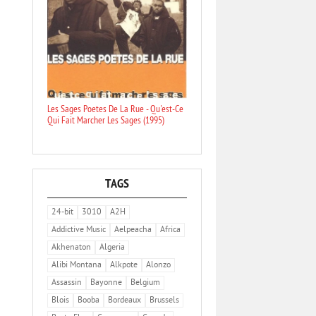
Les Sages Poetes De La Rue - Qu'est-Ce
Qui Fait Marcher Les Sages (1995)
TAGS
24-bit
3010
A2H
Addictive Music
Aelpeacha
Africa
Akhenaton
Algeria
Alibi Montana
Alkpote
Alonzo
Assassin
Bayonne
Belgium
Blois
Booba
Bordeaux
Brussels