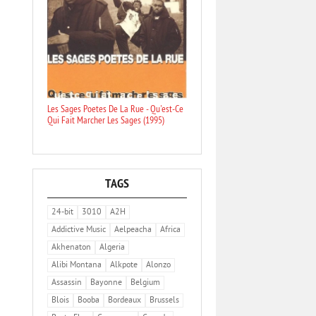
Les Sages Poetes De La Rue - Qu'est-Ce
Qui Fait Marcher Les Sages (1995)
TAGS
24-bit
3010
A2H
Addictive Music
Aelpeacha
Africa
Akhenaton
Algeria
Alibi Montana
Alkpote
Alonzo
Assassin
Bayonne
Belgium
Blois
Booba
Bordeaux
Brussels