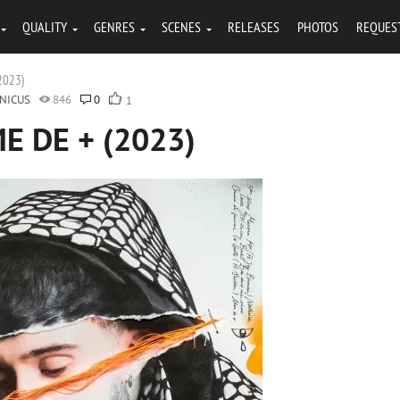
QUALITY
GENRES
SCENES
RELEASES
PHOTOS
REQUES
(2023)
NICUS
846
0
1
ME DE + (2023)