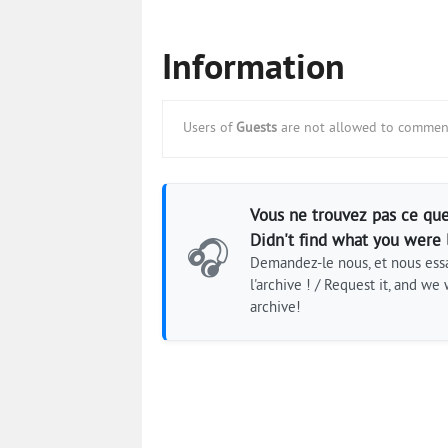
Information
Users of
Guests
are not allowed to comment
Vous ne trouvez pas ce que
Didn't find what you were 
🎧
Demandez-le nous, et nous essa
l'archive ! / Request it, and we w
archive!