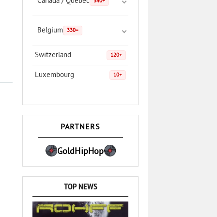
Canada / Quebec
340+
Belgium
330+
Switzerland
120+
Luxembourg
10+
PARTNERS
GoldHipHop
TOP NEWS