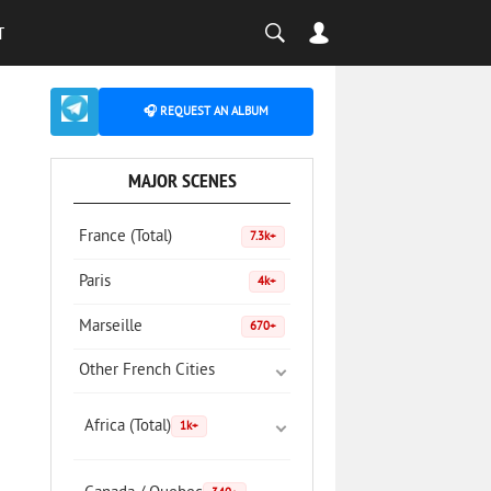
T
🎧 REQUEST AN ALBUM
MAJOR SCENES
France (Total)
7.3k+
Paris
4k+
Marseille
670+
Other French Cities
Africa (Total)
1k+