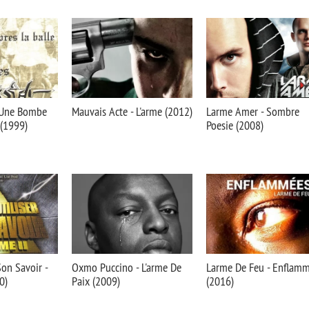
- Une Bombe
Mauvais Acte - L'arme (2012)
Larme Amer - Sombre
 (1999)
Poesie (2008)
 Son Savoir -
Oxmo Puccino - L'arme De
Larme De Feu - Enflam
0)
Paix (2009)
(2016)