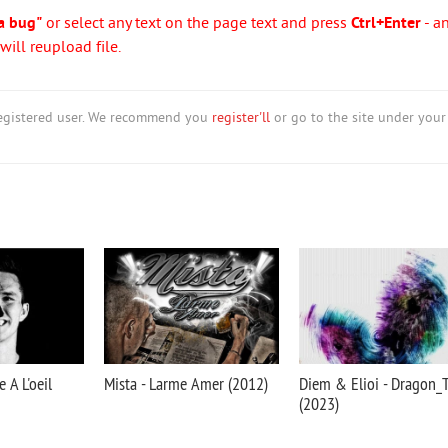
a bug"
or select any text on the page text and press
Ctrl+Enter
- a
ill reupload file.
nregistered user. We recommend you
register'll
or go to the site under your
 A L'oeil
Mista - Larme Amer (2012)
Diem & Elioi - Dragon_T
(2023)