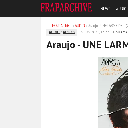
NEWS
AUDIO
FRAP Archive
»
AUDIO
» Araujo - UNE LARME DE + 
AUDIO
/
Albums
26-06-2023, 15:53
SHAMA
Araujo - UNE LAR