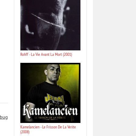
Rohff - La Vie Avant La Mort (2001)
 bug
Kamelancien - Le Frisson De La Verite
(2008)