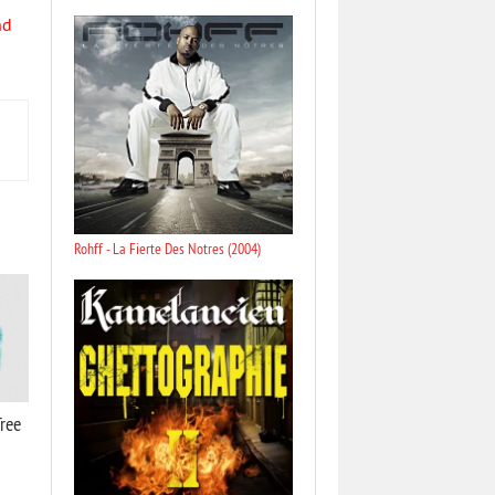
nd
Rohff - La Fierte Des Notres (2004)
ree