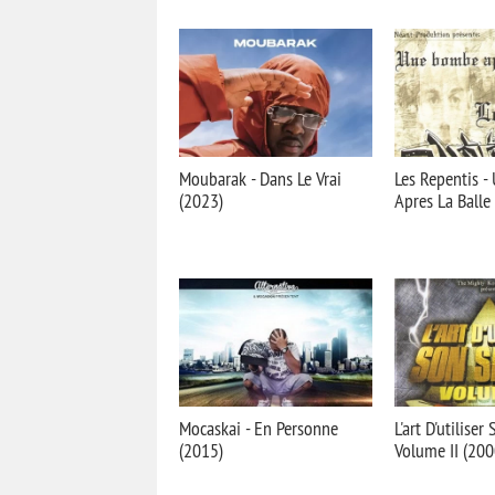
Moubarak - Dans Le Vrai
Les Repentis‎ 
(2023)
Apres La Balle
Mocaskai - En Personne
L'art D'utiliser
(2015)
Volume II (200