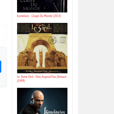
Kamelanc - Coupe Du Monde (2013)
Le 3eme Oeil - Hier, Aujourd'hui, Demain
(1999)