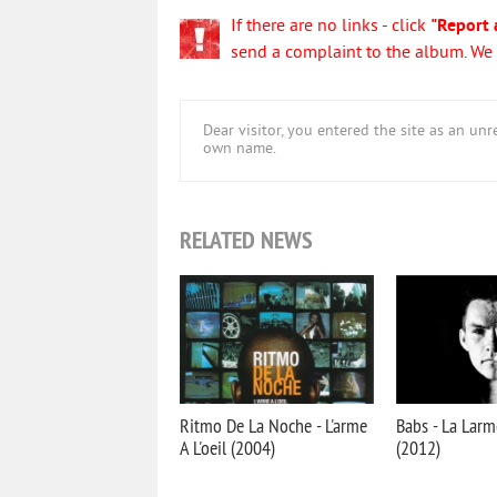
If there are no links - click
"Report 
send a complaint to the album. We w
Dear visitor, you entered the site as an u
own name.
RELATED NEWS
Ritmo De La Noche - L'arme
Babs - La Larme
A L'oeil (2004)
(2012)