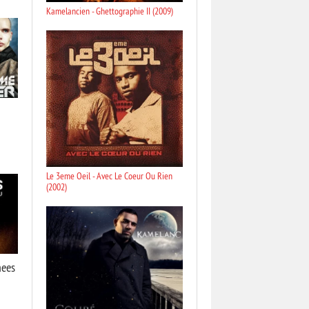
Kamelancien - Ghettographie II (2009)
Le 3eme Oeil - Avec Le Coeur Ou Rien
(2002)
mees