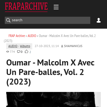
FRAP Archive
»
AUDIO
» Oumar - Malcolm X Avec Un Pare-balles, Vol. 2
(2023)
AUDIO
/
Albums
27-10-2023, 11:14
SHAMANICUS
774
0
2
Oumar - Malcolm X Avec
Un Pare-balles, Vol. 2
(2023)