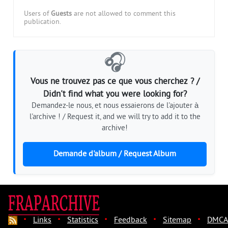
Users of
Guests
are not allowed to comment this
publication.
🎧
Vous ne trouvez pas ce que vous cherchez ? /
Didn't find what you were looking for?
Demandez-le nous, et nous essaierons de l'ajouter à
l'archive ! / Request it, and we will try to add it to the
archive!
Demande d'album / Request Album
·
·
·
·
·
Links
Statistics
Feedback
Sitemap
DMCA