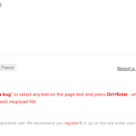
)
France
Report a
a bug"
or select any text on the page text and press
Ctrl+Enter
- a
ill reupload file.
nregistered user. We recommend you
register'll
or go to the site under your