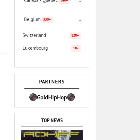
Canada / Quebec
340+
Belgium
330+
Switzerland
120+
Luxembourg
10+
PARTNERS
GoldHipHop
TOP NEWS