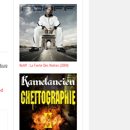
Rohff - La Fierte Des Notres (2004)
 bug
nd