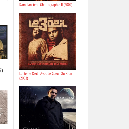
Kamelancien - Ghettographie II (2009)
7)
Le 3eme Oeil - Avec Le Coeur Ou Rien
(2002)