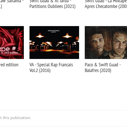
Raw Saitama -
Swift Guad & Al'Tarba -
Swift Guad - La Mixtape
1)
Partitions Oubliees (2021)
Apres L'hecatombe (200
red edition
VA - Special Rap Francais
Paco & Swift Guad -
Vol.2 (2016)
Balafres (2020)
 this publication.