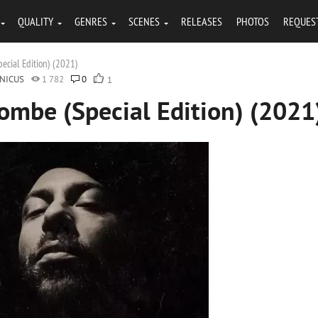
QUALITY
GENRES
SCENES
RELEASES
PHOTOS
REQUES
ecial Edition) (2021)
NICUS
1 782
0
1
ombe (Special Edition) (2021