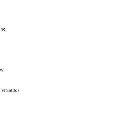
ino
ew
 et Saldos