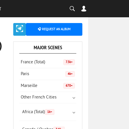
T
🎧 REQUEST AN ALBUM
)
MAJOR SCENES
France (Total)
7.3k+
Paris
4k+
Marseille
670+
Other French Cities
Africa (Total)
1k+