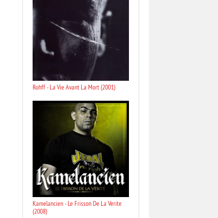
Rohff - La Vie Avant La Mort (2001)
Kamelancien - Le Frisson De La Verite
(2008)