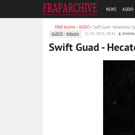
NEWS
AUDIO
FRAP Archive
»
AUDIO
» Swift Guad - Hecatombe (Sp
AUDIO
/
Albums
11-01-2024, 20:32
SHAMA
Swift Guad - Hecat