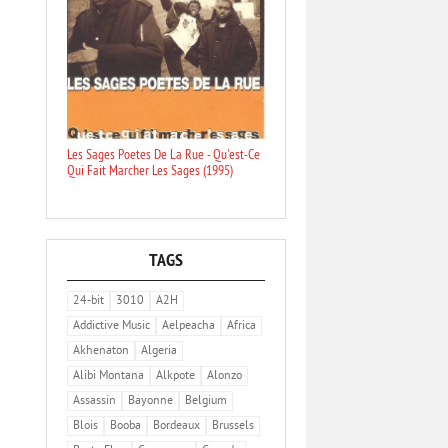
Les Sages Poetes De La Rue - Qu'est-Ce
Qui Fait Marcher Les Sages (1995)
TAGS
24-bit
3010
A2H
Addictive Music
Aelpeacha
Africa
Akhenaton
Algeria
Alibi Montana
Alkpote
Alonzo
Assassin
Bayonne
Belgium
Blois
Booba
Bordeaux
Brussels