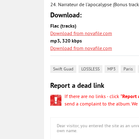
24. Narrateur de l'apocalypse (Bonus track
Download:
Flac (tracks)
Download from novafile.com
mp3, 320 kbps
Download from novafile.com
,
,
,
,
Swift Guad
LOSSLESS
MP3
Paris
Report a dead link
If there are no links - click
"Report 
send a complaint to the album. We w
Dear visitor, you entered the site as an u
own name.