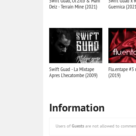
Swift Guad, Ol'Zico & Mani
Swift Guad x 
Deiz - Terrain Mine (2021)
Guernica (202
Swift Guad - La Mixtape
Flu.entape #3 
Apres L'hecatombe (2009)
(2019)
Information
Users of
Guests
are not allowed to comment