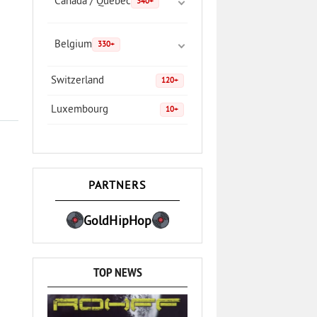
Canada / Quebec
340+
Belgium
330+
Switzerland
120+
Luxembourg
10+
PARTNERS
GoldHipHop
TOP NEWS