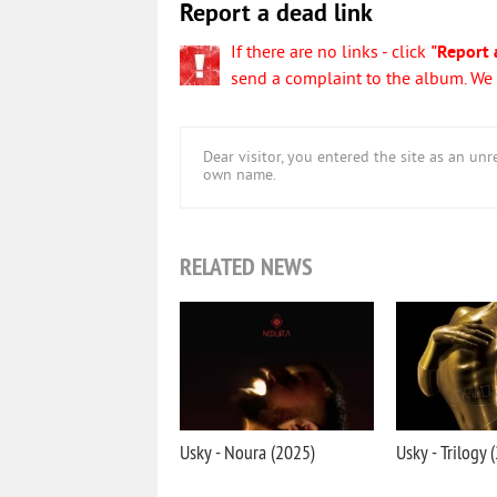
Report a dead link
If there are no links - click
"Report 
send a complaint to the album. We w
Dear visitor, you entered the site as an u
own name.
RELATED NEWS
Usky - Noura (2025)
Usky - Trilogy 