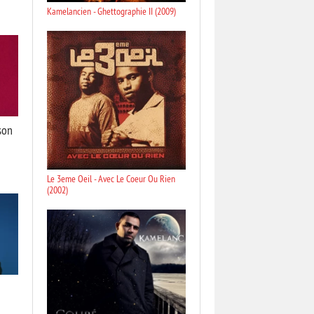
Kamelancien - Ghettographie II (2009)
son
Le 3eme Oeil - Avec Le Coeur Ou Rien
(2002)