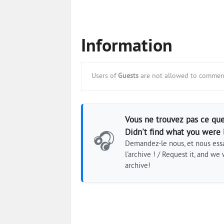
Information
Users of
Guests
are not allowed to comment
Vous ne trouvez pas ce que
Didn't find what you were 
🎧
Demandez-le nous, et nous essa
l'archive ! / Request it, and we w
archive!