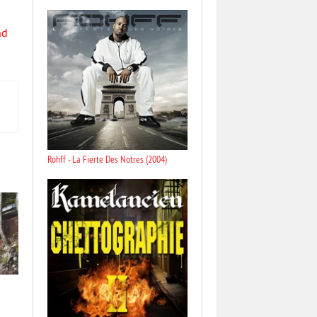
nd
Rohff - La Fierte Des Notres (2004)