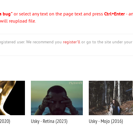
a bug"
or select any text on the page text and press
Ctrl+Enter
- a
ill reupload file.
nregistered user. We recommend you
register'll
or go to the site under your
(2020)
Usky - Retina (2023)
Usky - Mojo (2016)