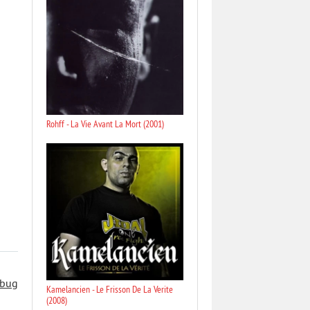
Rohff - La Vie Avant La Mort (2001)
 bug
Kamelancien - Le Frisson De La Verite
(2008)