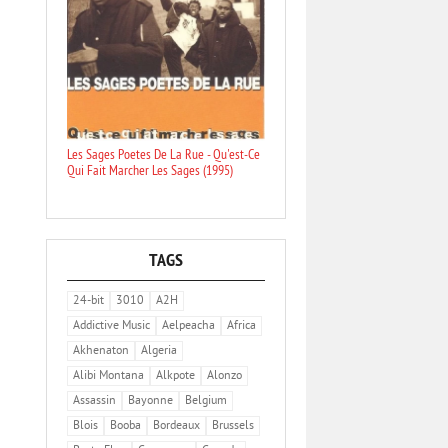
Les Sages Poetes De La Rue - Qu'est-Ce
Qui Fait Marcher Les Sages (1995)
TAGS
24-bit
3010
A2H
Addictive Music
Aelpeacha
Africa
Akhenaton
Algeria
Alibi Montana
Alkpote
Alonzo
Assassin
Bayonne
Belgium
Blois
Booba
Bordeaux
Brussels