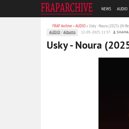
NEWS
AUDIO
FRAP Archive
»
AUDIO
» Usky - Noura (2025) (Hi-Re
AUDIO
/
Albums
12-05-2025, 11:57
SHAMA
Usky - Noura (2025