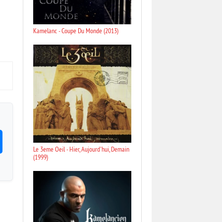
Kamelanc - Coupe Du Monde (2013)
Le 3eme Oeil - Hier, Aujourd'hui, Demain
(1999)