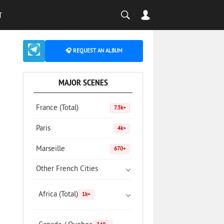
T
🎧 REQUEST AN ALBUM
MAJOR SCENES
France (Total)
7.3k+
Paris
4k+
Marseille
670+
Other French Cities
Africa (Total)
1k+