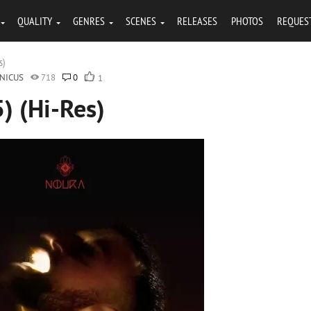
QUALITY
GENRES
SCENES
RELEASES
PHOTOS
REQUES
s)
NICUS
718
0
1
) (Hi-Res)