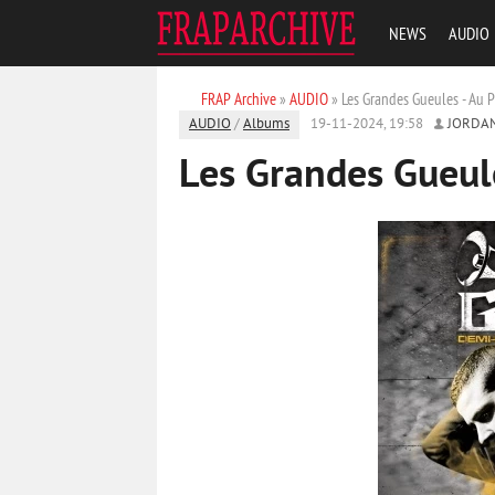
NEWS
AUDIO
FRAP Archive
»
AUDIO
» Les Grandes Gueules - Au P
AUDIO
/
Albums
19-11-2024, 19:58
JORDA
Les Grandes Gueule