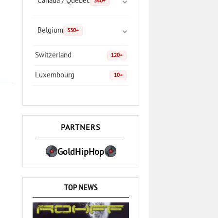
Canada / Quebec
340+
Belgium
330+
Switzerland
120+
Luxembourg
10+
PARTNERS
GoldHipHop
TOP NEWS