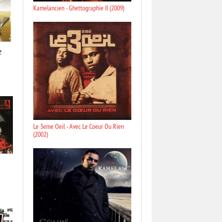
Kamelancien - Ghettographie II (2009)
e
Le 3eme Oeil - Avec Le Coeur Ou Rien
(2002)