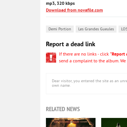
mp3, 320 kbps
Download from novafile.com
,
,
Demi Portion
Les Grandes Gueules
LO
Report a dead link
If there are no links - click
"Report 
send a complaint to the album. We w
Dear visitor, you entered the site as an u
own name.
RELATED NEWS