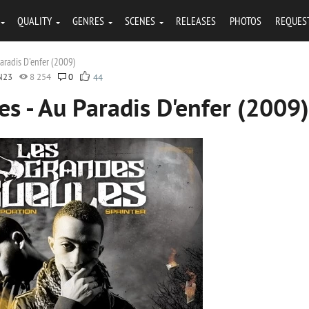
QUALITY
GENRES
SCENES
RELEASES
PHOTOS
REQUES
aradis D'enfer (2009)
N23
8 254
0
44
s - Au Paradis D'enfer (2009)