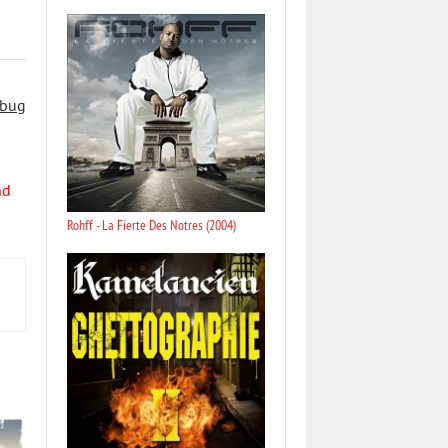
 bug
nd
Rohff - La Fierte Des Notres (2004)