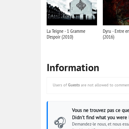
La Teigne - 1 Gramme
Dyru - Entre en
D'espoir (2010)
(2016)
Information
Users of
Guests
are not allowed to comment
Vous ne trouvez pas ce que
Didn't find what you were 
🎧
Demandez-le nous, et nous essa