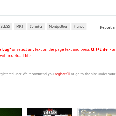
,
,
,
,
SSLESS
MP3
Sprinter
Montpellier
France
Report a
a bug"
or select any text on the page text and press
Ctrl+Enter
- a
ill reupload file.
nregistered user. We recommend you
register'll
or go to the site under your