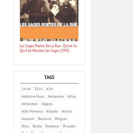
Les Sages Poetes De La Rue - Qu'est-Ce
Qui Fait Marcher Les Sages (1995)
TAGS
24-bit
3010
A2H
Addictive Music
Aelpeacha
Africa
Akhenaton
Algeria
Alibi Montana
Alkpote
Alonzo
Assassin
Bayonne
Belgium
Blois
Booba
Bordeaux
Brussels