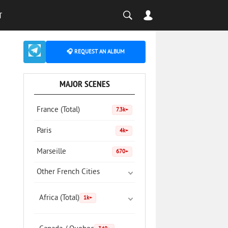
T
🎧 REQUEST AN ALBUM
MAJOR SCENES
France (Total)
7.3k+
Paris
4k+
Marseille
670+
Other French Cities
Africa (Total)
1k+