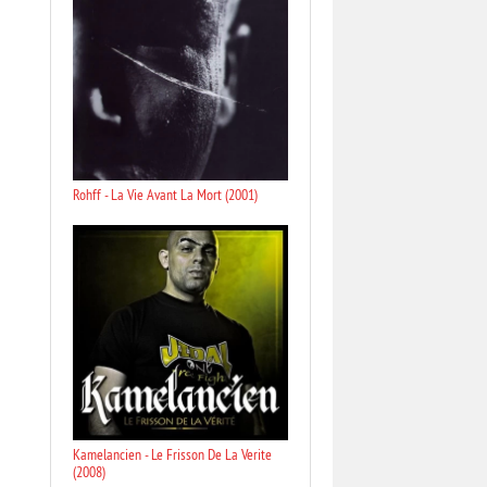
Rohff - La Vie Avant La Mort (2001)
Kamelancien - Le Frisson De La Verite
(2008)