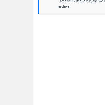
l'archive ! / Request it, and we w
archive!