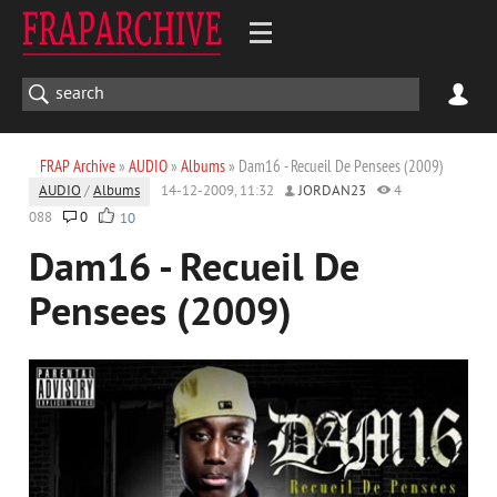
FRAP Archive
»
AUDIO
»
Albums
» Dam16 - Recueil De Pensees (2009)
AUDIO
/
Albums
14-12-2009, 11:32
JORDAN23
4
088
0
10
Dam16 - Recueil De
Pensees (2009)