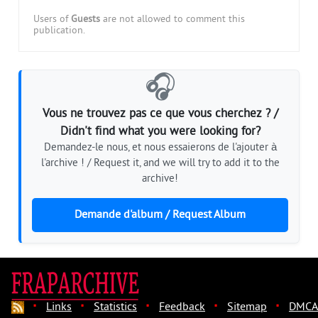
Users of
Guests
are not allowed to comment this
publication.
🎧
Vous ne trouvez pas ce que vous cherchez ? /
Didn't find what you were looking for?
Demandez-le nous, et nous essaierons de l'ajouter à
l'archive ! / Request it, and we will try to add it to the
archive!
Demande d'album / Request Album
·
·
·
·
·
Links
Statistics
Feedback
Sitemap
DMCA