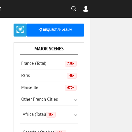
T
🎧 REQUEST AN ALBUM
MAJOR SCENES
France (Total)
7.3k+
Paris
4k+
Marseille
670+
Other French Cities
Africa (Total)
1k+