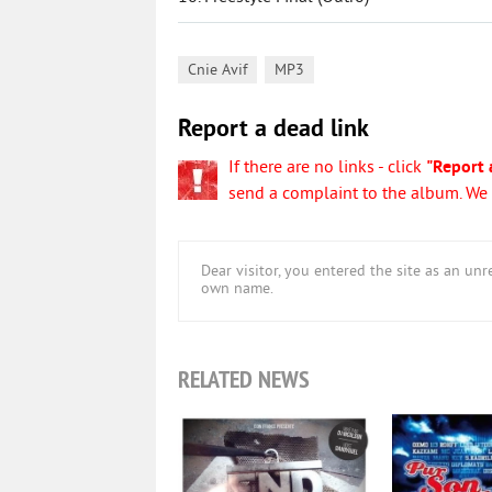
,
Cnie Avif
MP3
Report a dead link
If there are no links - click
"Report 
send a complaint to the album. We w
Dear visitor, you entered the site as an u
own name.
RELATED NEWS