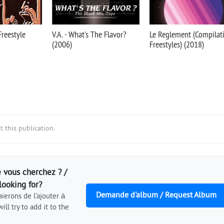
Freestyle
V.A. - What's The Flavor?
Le Reglement (Compilat
(2006)
Freestyles) (2018)
 this publication.
 vous cherchez ? /
looking for?
Demande d'album / Request Album
ierons de l'ajouter à
ill try to add it to the