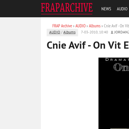
NEWS
AUDIO
FRAP Archive
»
AUDIO
»
Albums
» Cnie Avif - On V
AUDIO
/
Albums
7-03-2010, 10:40
JORDAN
Cnie Avif - On Vit