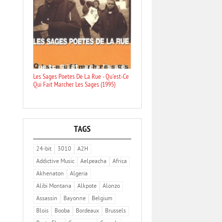
Les Sages Poetes De La Rue - Qu'est-Ce
Qui Fait Marcher Les Sages (1995)
TAGS
24-bit
3010
A2H
Addictive Music
Aelpeacha
Africa
Akhenaton
Algeria
Alibi Montana
Alkpote
Alonzo
Assassin
Bayonne
Belgium
Blois
Booba
Bordeaux
Brussels