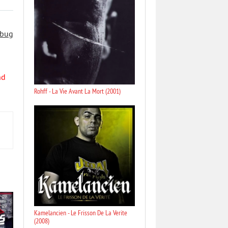
 bug
nd
Rohff - La Vie Avant La Mort (2001)
Kamelancien - Le Frisson De La Verite
(2008)