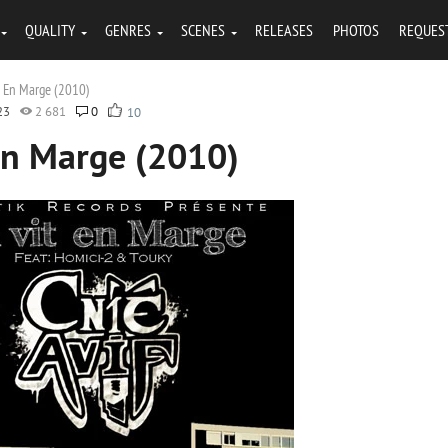
QUALITY
GENRES
SCENES
RELEASES
PHOTOS
REQUES
it En Marge (2010)
23
2 681
0
10
 En Marge (2010)