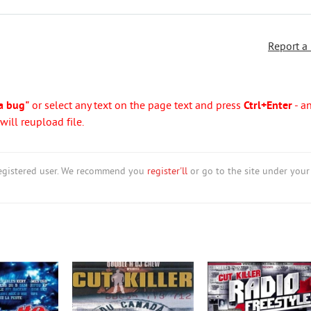
Report a
a bug"
or select any text on the page text and press
Ctrl+Enter
- a
ill reupload file.
nregistered user. We recommend you
register'll
or go to the site under your