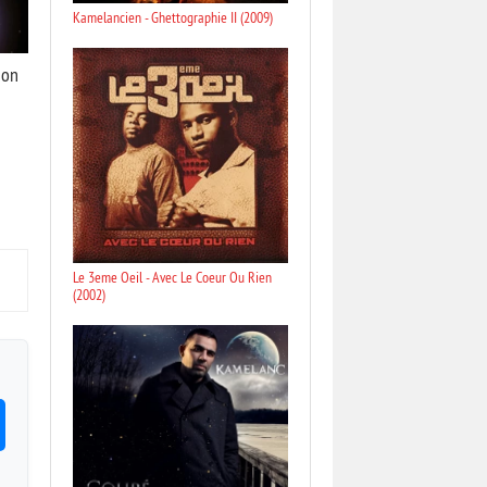
Kamelancien - Ghettographie II (2009)
ion
Le 3eme Oeil - Avec Le Coeur Ou Rien
(2002)