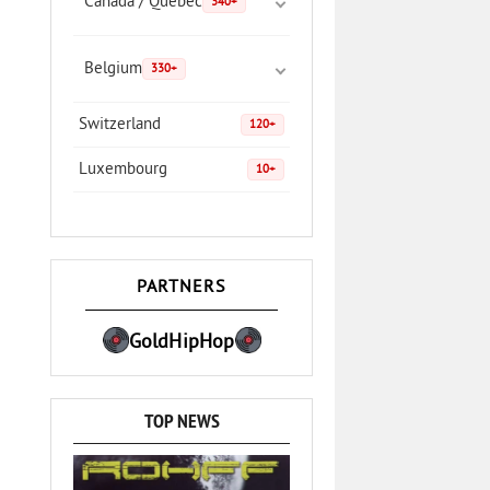
Canada / Quebec
340+
Belgium
330+
Switzerland
120+
Luxembourg
10+
PARTNERS
GoldHipHop
TOP NEWS