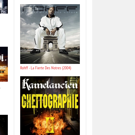
Rohff - La Fierte Des Notres (2004)
)