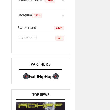
Canada / Quebec
340+
Belgium
330+
Switzerland
120+
Luxembourg
10+
PARTNERS
GoldHipHop
TOP NEWS