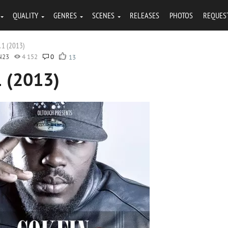
QUALITY
GENRES
SCENES
RELEASES
PHOTOS
REQUES
. 1 (2013)
N23
4 152
0
13
1 (2013)