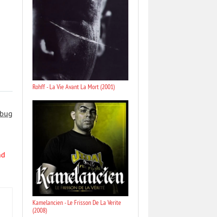
Rohff - La Vie Avant La Mort (2001)
 bug
nd
Kamelancien - Le Frisson De La Verite
(2008)