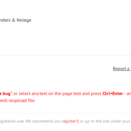
 Landers & Nolege
Report a
a bug"
or select any text on the page text and press
Ctrl+Enter
- a
ill reupload file.
nregistered user. We recommend you
register'll
or go to the site under your