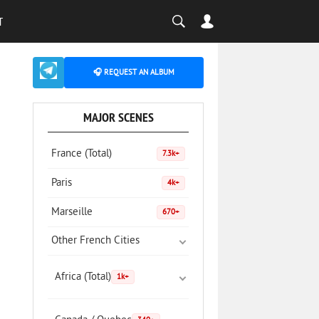
T
🎧 REQUEST AN ALBUM
MAJOR SCENES
France (Total)
7.3k+
Paris
4k+
Marseille
670+
Other French Cities
Africa (Total)
1k+