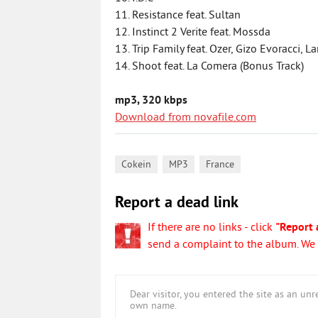
11. Resistance feat. Sultan
12. Instinct 2 Verite feat. Mossda
13. Trip Family feat. Ozer, Gizo Evoracci,
14. Shoot feat. La Comera (Bonus Track)
mp3, 320 kbps
Download from novafile.com
,
,
Cokein
MP3
France
Report a dead link
If there are no links - click
"Report 
send a complaint to the album. We w
Dear visitor, you entered the site as an u
own name.