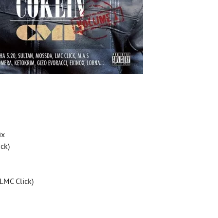
ix
ick)
(LMC Click)