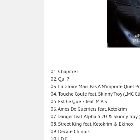
01. Chapitre I
02. Qui ?
03. La Gloire Mais Pas A N’importe Quel Pr
04. Touche Coule feat. Skinny Troy (LMC Cl
05. Est Ce Que ? feat. M.A.S
06. Ames De Guerriers feat. Ketokrim
07. Danger feat. Alpha 5.20 & Skinny Troy 
08. Street King feat. Ketokrim & Ekinox
09. Decale Chinois
10. I.D.C