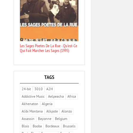
Les Sages Poetes De La Rue - Qu'est-Ce
Qui Fait Marcher Les Sages (1995)
TAGS
24-bit
3010
A2H
Addictive Music
Aelpeacha
Africa
Akhenaton
Algeria
Alibi Montana
Alkpote
Alonzo
Assassin
Bayonne
Belgium
Blois
Booba
Bordeaux
Brussels