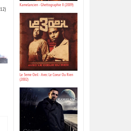
Kamelancien - Ghettographie II (2009)
012)
Le 3eme Oeil - Avec Le Coeur Ou Rien
(2002)