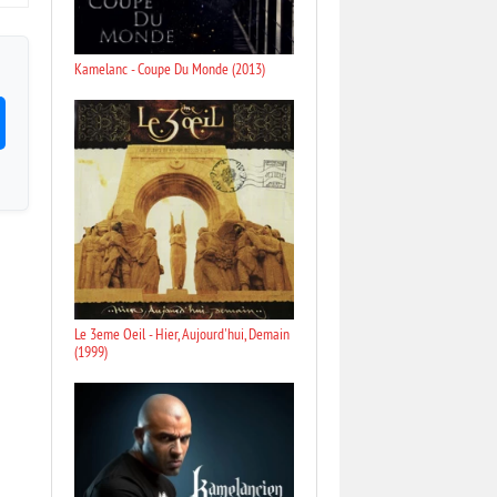
Kamelanc - Coupe Du Monde (2013)
Le 3eme Oeil - Hier, Aujourd'hui, Demain
(1999)