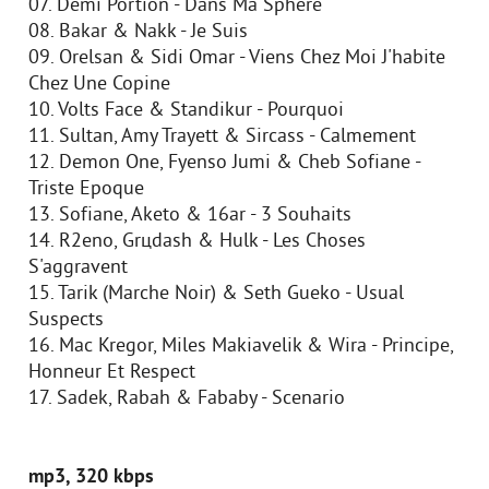
07. Demi Portion - Dans Ma Sphere
08. Bakar & Nakk - Je Suis
09. Orelsan & Sidi Omar - Viens Chez Moi J'habite
Chez Une Copine
10. Volts Face & Standikur - Pourquoi
11. Sultan, Amy Trayett & Sircass - Calmement
12. Demon One, Fyenso Jumi & Cheb Sofiane -
Triste Epoque
13. Sofiane, Aketo & 16ar - 3 Souhaits
14. R2eno, Grцdash & Hulk - Les Choses
S'aggravent
15. Tarik (Marche Noir) & Seth Gueko - Usual
Suspects
16. Mac Kregor, Miles Makiavelik & Wira - Principe,
Honneur Et Respect
17. Sadek, Rabah & Fababy - Scenario
mp3, 320 kbps