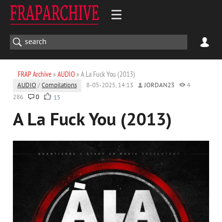
FRAP Archive
»
AUDIO
» A La Fuck You (2013)
AUDIO
/
Compilations
8-05-2025, 14:13
JORDAN23
4
286
0
15
A La Fuck You (2013)