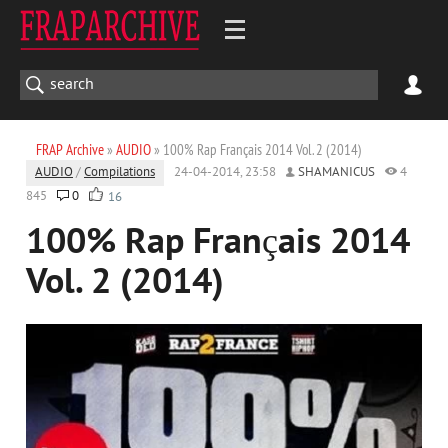
FRAP Archive
»
AUDIO
» 100% Rap Français 2014 Vol. 2 (2014)
AUDIO
/
Compilations
24-04-2014, 23:58
SHAMANICUS
4
845
0
16
100% Rap Français 2014
Vol. 2 (2014)