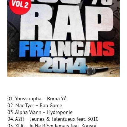
01. Youssoupha – Boma Yé
02. Mac Tyer – Rap Game
03. Alpha Wann – Hydroponie
04. A2H – Jeunes & Talentueux feat. 3010
05. XLR – Je Ne Rêve Jamais feat. Konspi