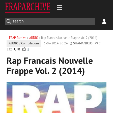
FRAP Archive
»
AUDIO
» Rap Francais Nouvelle Frappe Vol. 2 (2014)
AUDIO
/
Compilations
1-07-2014, 20:24
SHAMANICUS
2
832
0
8
Rap Francais Nouvelle
Frappe Vol. 2 (2014)