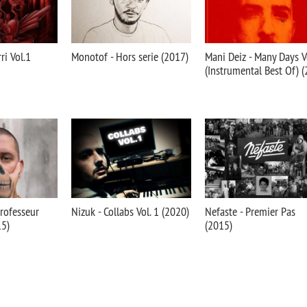
ri Vol.1
Monotof - Hors serie (2017)
Mani Deiz - Many Days V
(Instrumental Best Of) (
rofesseur
Nizuk - Collabs Vol. 1 (2020)
Nefaste - Premier Pas
15)
(2015)