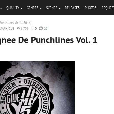
QUALITY
GENRES
SCENES
RELEASES
PHOTOS
REQUES
Punchlines Vol. 1 (2014)
AMANICUS
3 756
0
27
gnee De Punchlines Vol. 1