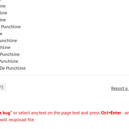
ine
line
ine
 Punchline
ne
Punchline
chline
 Punchline
 Punchline
 De Punchline
P3
Report a
a bug"
or select any text on the page text and press
Ctrl+Enter
- a
ill reupload file.