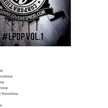
ne
unchline
ine
hline
 Punchline
ne