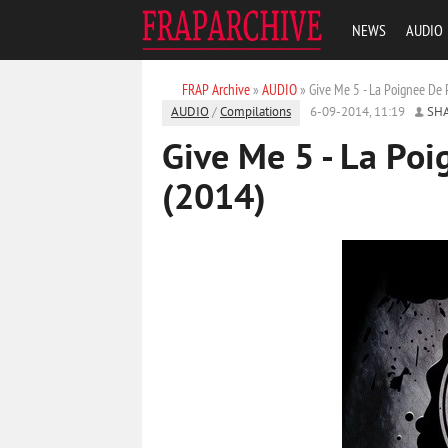
NEWS
AUDIO
FRAP Archive
»
AUDIO
» Give Me 5 - La Poignee De 
AUDIO
/
Compilations
6-09-2014, 11:19
SH
Give Me 5 - La Poi
(2014)