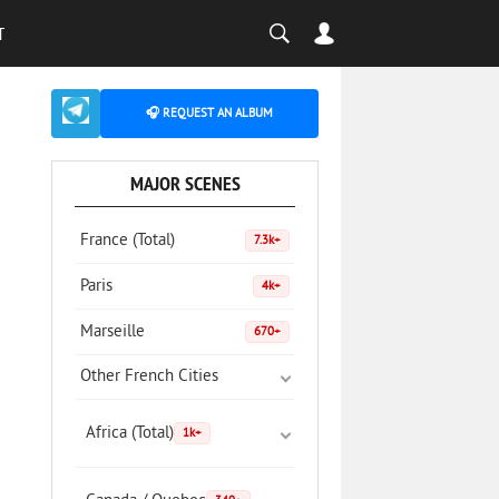
T
🎧 REQUEST AN ALBUM
MAJOR SCENES
France (Total)
7.3k+
Paris
4k+
Marseille
670+
Other French Cities
Africa (Total)
1k+