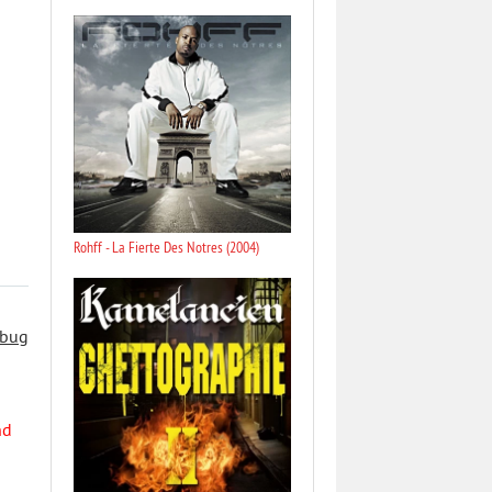
Rohff - La Fierte Des Notres (2004)
 bug
nd