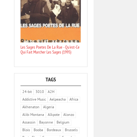
Les Sages Poetes De La Rue - Qu'est-Ce
Qui Fait Marcher Les Sages (1995)
TAGS
24-bit
3010
A2H
Addictive Music
Aelpeacha
Africa
Akhenaton
Algeria
Alibi Montana
Alkpote
Alonzo
Assassin
Bayonne
Belgium
Blois
Booba
Bordeaux
Brussels