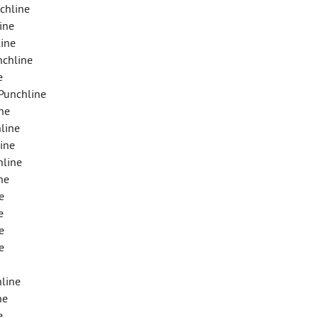
chline
ine
ine
nchline
e
Punchline
ne
line
ine
hline
ne
e
e
e
e
hline
ne
e