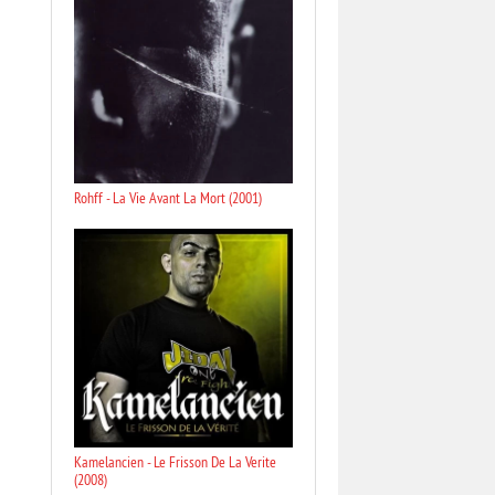
Rohff - La Vie Avant La Mort (2001)
Kamelancien - Le Frisson De La Verite
(2008)