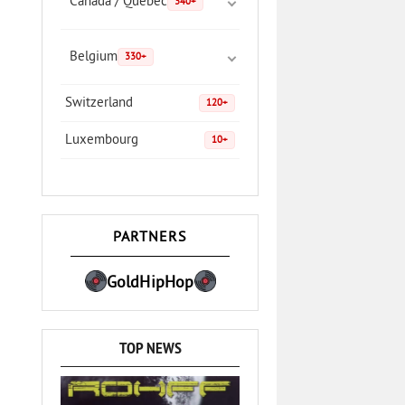
Canada / Quebec
340+
Belgium
330+
Switzerland
120+
Luxembourg
10+
PARTNERS
GoldHipHop
TOP NEWS