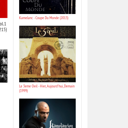
Kamelanc - Coupe Du Monde (2013)
ol.1
215)
Le 3eme Oeil - Hier, Aujourd'hui, Demain
(1999)