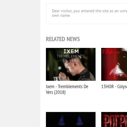
Dear visitor, you entered the site as an u
own name.
RELATED NEWS
Ixem - Tremblements De
13HOR - Colys
Vers (2018)