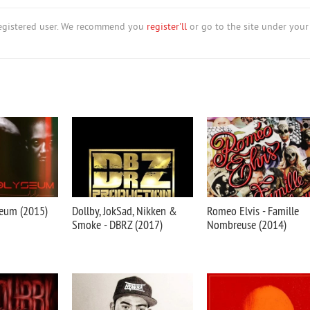
nregistered user. We recommend you
register'll
or go to the site under your
eum (2015)
Dollby, JokSad, Nikken &
Romeo Elvis - Famille
Smoke - DBRZ (2017)
Nombreuse (2014)