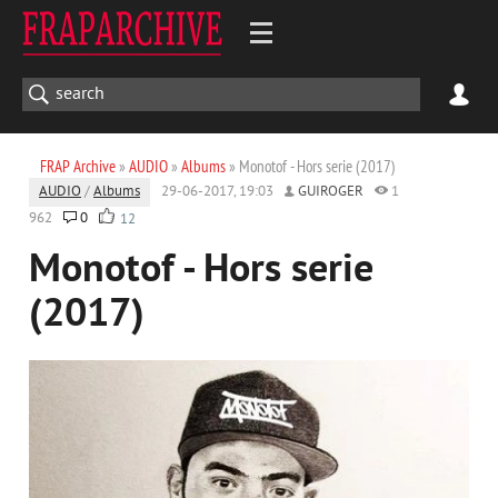
FRAP Archive
»
AUDIO
»
Albums
» Monotof - Hors serie (2017)
AUDIO
/
Albums
29-06-2017, 19:03
GUIROGER
1
962
0
12
Monotof - Hors serie
(2017)