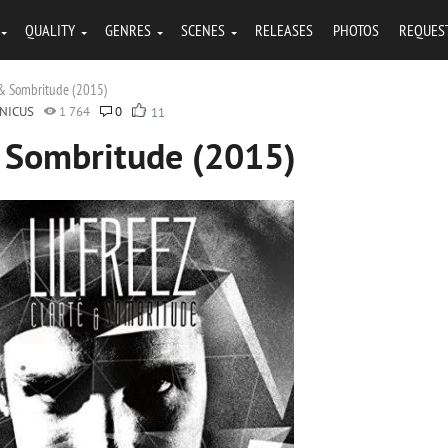
QUALITY
GENRES
SCENES
RELEASES
PHOTOS
REQUES
e & Sombritude (2015)
NICUS
1 764
0
11
 & Sombritude (2015)