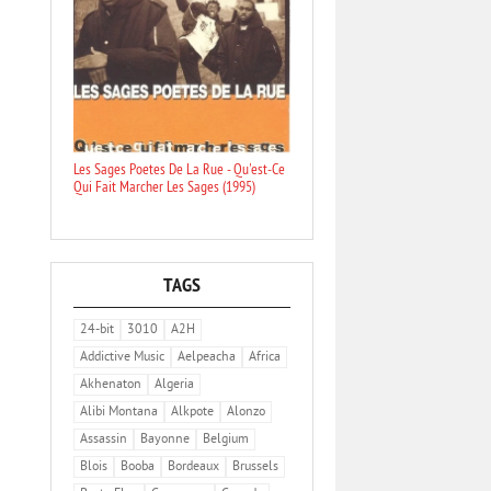
Les Sages Poetes De La Rue - Qu'est-Ce
Qui Fait Marcher Les Sages (1995)
TAGS
24-bit
3010
A2H
Addictive Music
Aelpeacha
Africa
Akhenaton
Algeria
Alibi Montana
Alkpote
Alonzo
Assassin
Bayonne
Belgium
Blois
Booba
Bordeaux
Brussels