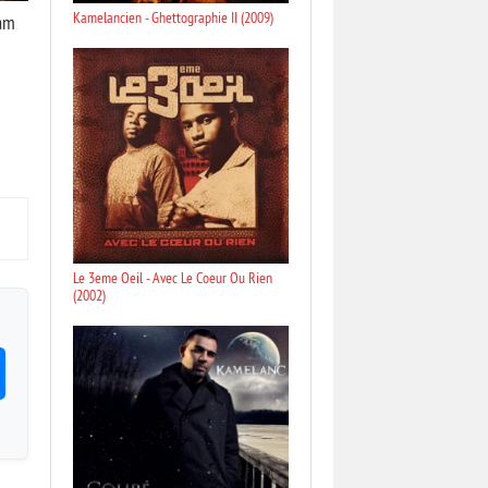
Kamelancien - Ghettographie II (2009)
am
Le 3eme Oeil - Avec Le Coeur Ou Rien
(2002)