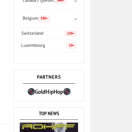
Canada / Quebec
340+
Belgium
330+
Switzerland
120+
Luxembourg
10+
PARTNERS
GoldHipHop
TOP NEWS