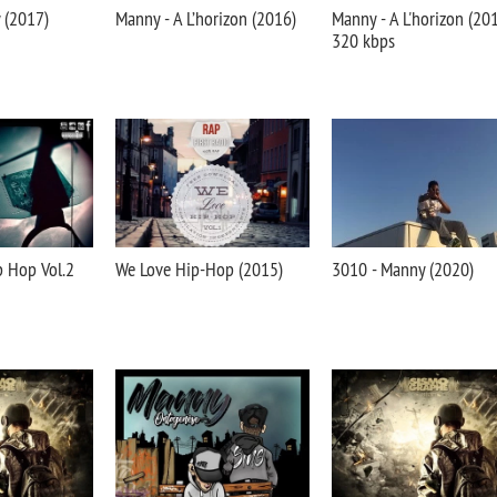
 (2017)
Manny - A L’horizon (2016)
Manny - A L'horizon (20
320 kbps
 Hop Vol.2
We Love Hip-Hop (2015)
3010 - Manny (2020)