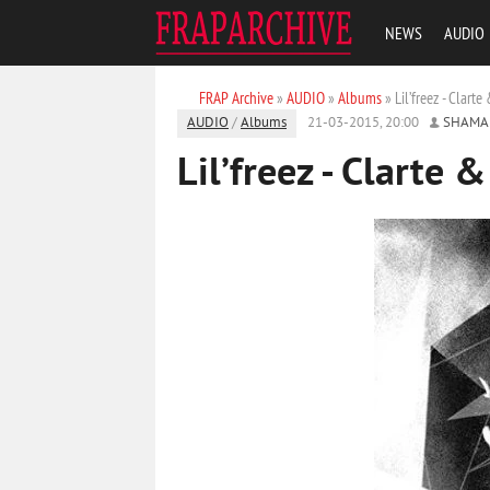
NEWS
AUDIO
FRAP Archive
»
AUDIO
»
Albums
» Lil’freez - Clart
AUDIO
/
Albums
21-03-2015, 20:00
SHAMA
Lil’freez - Clarte