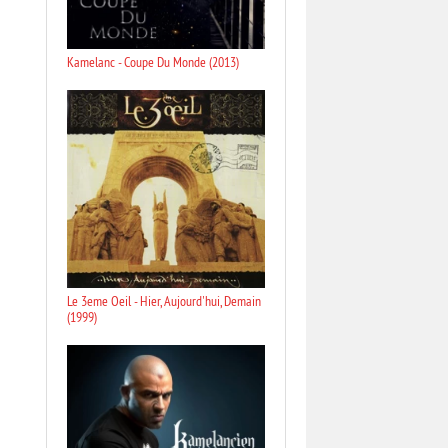
Kamelanc - Coupe Du Monde (2013)
Le 3eme Oeil - Hier, Aujourd'hui, Demain
(1999)