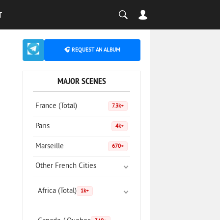
T
🎧 REQUEST AN ALBUM
MAJOR SCENES
France (Total)
7.3k+
Paris
4k+
Marseille
670+
Other French Cities
Africa (Total)
1k+