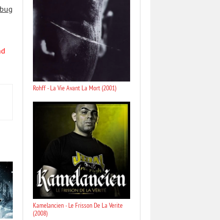
 bug
nd
Rohff - La Vie Avant La Mort (2001)
Kamelancien - Le Frisson De La Verite
(2008)