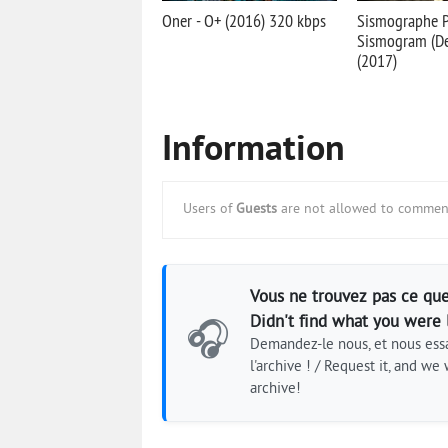
Oner - O+ (2016) 320 kbps
Sismographe P
Sismogram (De
(2017)
Information
Users of
Guests
are not allowed to comment
Vous ne trouvez pas ce que
Didn't find what you were 
🎧
Demandez-le nous, et nous essa
l'archive ! / Request it, and we w
archive!