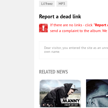
,
Lil'freez
MP3
Report a dead link
If there are no links - click
"Report 
send a complaint to the album. We w
Dear visitor, you entered the site as an u
own name.
RELATED NEWS