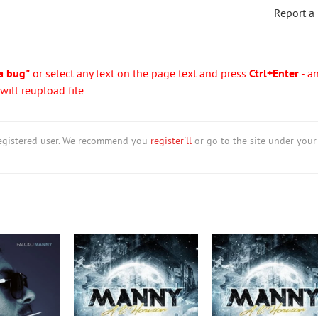
Report a
a bug"
or select any text on the page text and press
Ctrl+Enter
- a
ill reupload file.
nregistered user. We recommend you
register'll
or go to the site under your