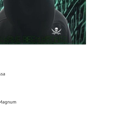
ssa
 H-Magnum