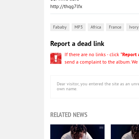
http://thqg7lfx
,
,
,
,
Fababy
MP3
Africa
France
Ivory
Report a dead link
If there are no links - click
"Report 
send a complaint to the album. We w
Dear visitor, you entered the site as an u
own name.
RELATED NEWS