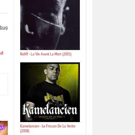
 bug
nd
Rohff - La Vie Avant La Mort (2001)
Kamelancien - Le Frisson De La Verite
(2008)