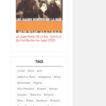
Les Sages Poetes De La Rue - Qu'est-Ce
Qui Fait Marcher Les Sages (1995)
TAGS
24-bit
3010
A2H
Addictive Music
Aelpeacha
Africa
Akhenaton
Algeria
Alibi Montana
Alkpote
Alonzo
Assassin
Bayonne
Belgium
Blois
Booba
Bordeaux
Brussels