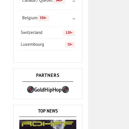
Canada / Quebec
340+
Belgium
330+
Switzerland
120+
Luxembourg
10+
PARTNERS
GoldHipHop
TOP NEWS