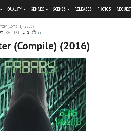
QUALITY
GENRES
SCENES
RELEASES
PHOTOS
REQUES
itter (Compile) (2016)
RT
4 961
0
11
ter (Compile) (2016)