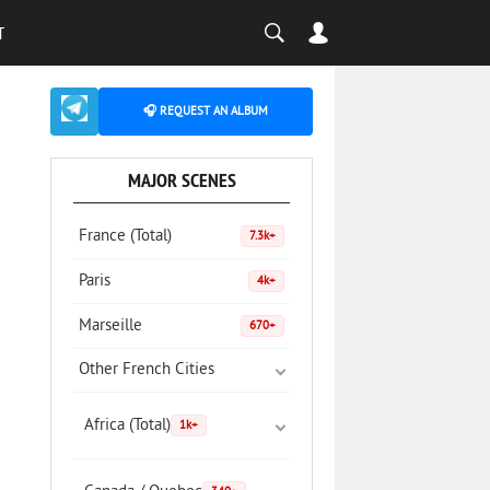
T
🎧 REQUEST AN ALBUM
MAJOR SCENES
France (Total)
7.3k+
Paris
4k+
Marseille
670+
Other French Cities
Africa (Total)
1k+