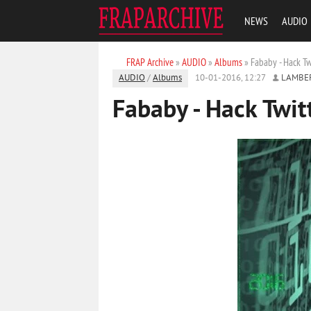
NEWS
AUDIO
FRAP Archive
»
AUDIO
»
Albums
» Fababy - Hack Tw
AUDIO
/
Albums
10-01-2016, 12:27
LAMBE
Fababy - Hack Twit