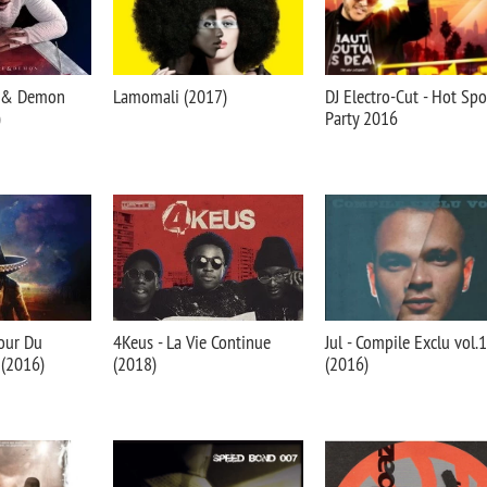
e & Demon
Lamomali (2017)
DJ Electro-Cut - Hot Spo
)
Party 2016
tour Du
4Keus - La Vie Continue
Jul - Compile Exclu vol.1
(2016)
(2018)
(2016)