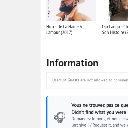
Hiro - De La Haine A
Djo Lango - C
L'amour (2017)
Son Histoire (
Information
Users of
Guests
are not allowed to comment
Vous ne trouvez pas ce que
Didn't find what you were 
🎧
Demandez-le nous, et nous essa
l'archive ! / Request it, and we w