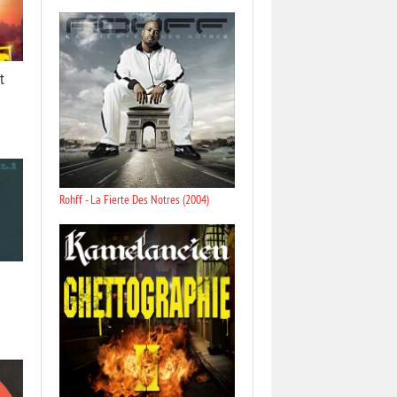
t
Rohff - La Fierte Des Notres (2004)