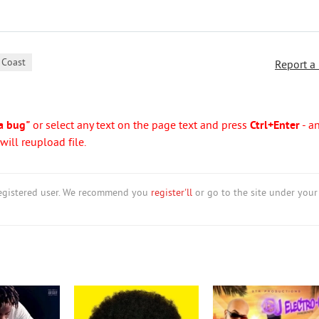
 Coast
Report a
a bug"
or select any text on the page text and press
Ctrl+Enter
- a
ill reupload file.
nregistered user. We recommend you
register'll
or go to the site under your