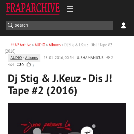
FRAP Archive
»
AUDIO
»
Albums
» Dj Stig & J.Keuz - Dis J! Tape #2
(2016)
AUDIO
/
Albums
23-01-2016, 00:54
SHAMANICUS
2
464
0
2
Dj Stig & J.Keuz - Dis J!
Tape #2 (2016)