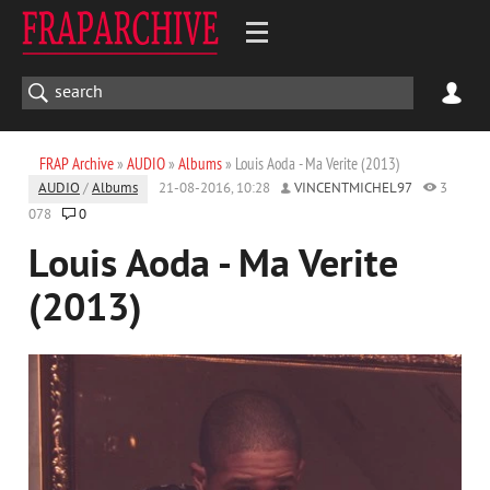
FRAP Archive
»
AUDIO
»
Albums
» Louis Aoda - Ma Verite (2013)
AUDIO
/
Albums
21-08-2016, 10:28
VINCENTMICHEL97
3
078
0
Louis Aoda - Ma Verite
(2013)