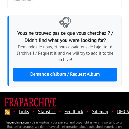
🎧
Vous ne trouvez pas ce que vous cherchez ? /
Didn't find what you were looking for?
Demandez-le nous, et nous essaierons de l'ajouter à
l'archive ! / Request it, and we will try to add it to the
archive!
Demande d'album / Request Album
·
·
·
·
·
Links
Statistics
Feedback
Sitemap
DMCA
fraparchive.com
- Dear visitors, your privacy and copyright is very important to us.
But, unfortunately, we don't have all information about published materials on