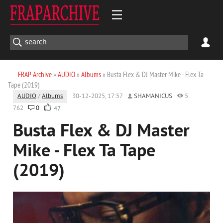
FRAP Archive
»
AUDIO
»
Albums
» Busta Flex & DJ Master Mike - Flex Ta
Tape (2019)
AUDIO
/
Albums
30-12-2025, 17:57
SHAMANICUS
5
762
0
47
Busta Flex & DJ Master
Mike - Flex Ta Tape
(2019)