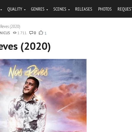
QUALITY
GENRES
SCENES
RELEASES
PHOTOS
REQUES
 Reves (2020)
NICUS
1 711
0
1
eves (2020)