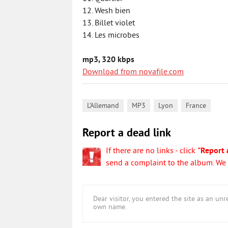
12. Wesh bien
13. Billet violet
14. Les microbes
mp3, 320 kbps
Download from novafile.com
,
,
,
L'Allemand
MP3
Lyon
France
Report a dead link
If there are no links - click
"Report 
send a complaint to the album. We w
Dear visitor, you entered the site as an u
own name.