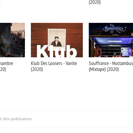
)
(2020)
Chambre
Klub Des Loosers - Vanite
Souffrance - Noctambus
020)
(2020)
(Mixtape) (2020)
 this publication.