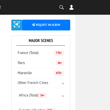
T
🎧 REQUEST AN ALBUM
MAJOR SCENES
France (Total)
7.3k+
Paris
4k+
Marseille
670+
Other French Cities
Africa (Total)
1k+