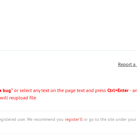
Report a
a bug"
or select any text on the page text and press
Ctrl+Enter
- a
ill reupload file.
nregistered user. We recommend you
register'll
or go to the site under your