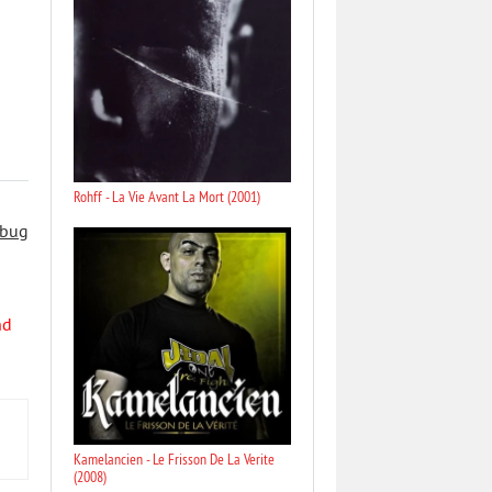
Rohff - La Vie Avant La Mort (2001)
 bug
nd
Kamelancien - Le Frisson De La Verite
(2008)