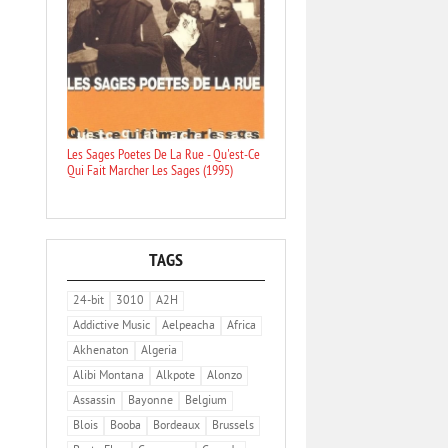
Les Sages Poetes De La Rue - Qu'est-Ce
Qui Fait Marcher Les Sages (1995)
TAGS
24-bit
3010
A2H
Addictive Music
Aelpeacha
Africa
Akhenaton
Algeria
Alibi Montana
Alkpote
Alonzo
Assassin
Bayonne
Belgium
Blois
Booba
Bordeaux
Brussels