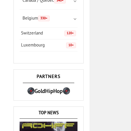
Canada / Quebec
340+
Belgium
330+
Switzerland
120+
Luxembourg
10+
PARTNERS
GoldHipHop
TOP NEWS