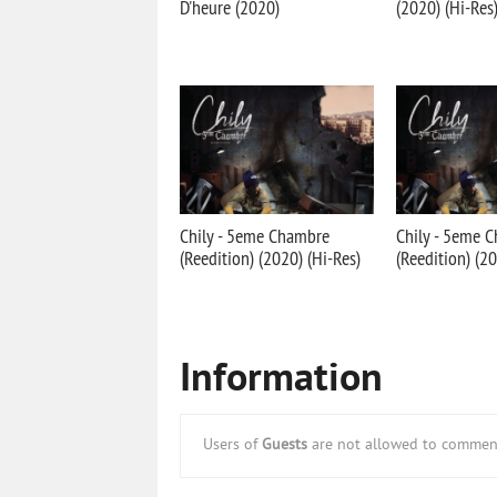
D'heure (2020)
(2020) (Hi-Res
Chily - 5eme Chambre
Chily - 5eme 
(Reedition) (2020) (Hi-Res)
(Reedition) (2
Information
Users of
Guests
are not allowed to comment