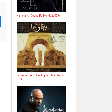
Kamelanc - Coupe Du Monde (2013)
Le 3eme Oeil - Hier, Aujourd'hui, Demain
(1999)