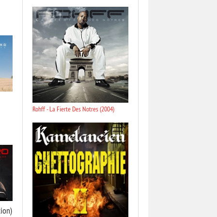
Rohff - La Fierte Des Notres (2004)
tion)