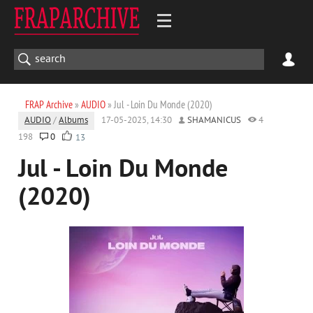
FRAP Archive
»
AUDIO
» Jul - Loin Du Monde (2020)
AUDIO
/
Albums
17-05-2025, 14:30
SHAMANICUS
4
198
0
13
Jul - Loin Du Monde
(2020)