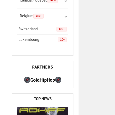
Canada / Quebec
340+
Belgium
330+
Switzerland
120+
Luxembourg
10+
PARTNERS
GoldHipHop
TOP NEWS