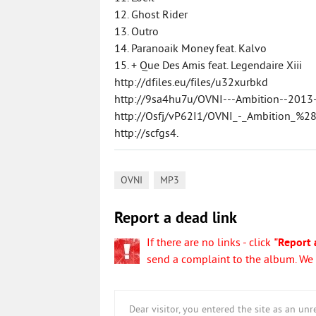
12. Ghost Rider
13. Outro
14. Paranoaik Money feat. Kalvo
15. + Que Des Amis feat. Legendaire Xiii
http://dfiles.eu/files/u32xurbkd
http://9sa4hu7u/OVNI---Ambition--2013--
http://Osfj/vP62I1/OVNI_-_Ambition_%
http://scfgs4.
,
OVNI
MP3
Report a dead link
If there are no links - click
"Report 
send a complaint to the album. We w
Dear visitor, you entered the site as an u