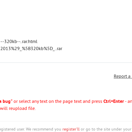
-320kb--..rar.html
282013%29_%5B320kb%5D_..rar
Report a
a bug"
or select any text on the page text and press
Ctrl+Enter
- a
ill reupload file.
nregistered user. We recommend you
register'll
or go to the site under your