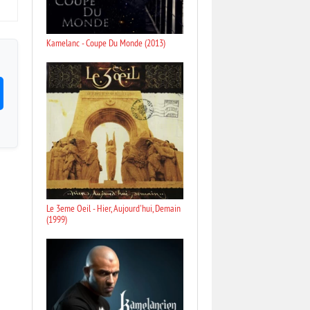
Kamelanc - Coupe Du Monde (2013)
Le 3eme Oeil - Hier, Aujourd'hui, Demain
(1999)