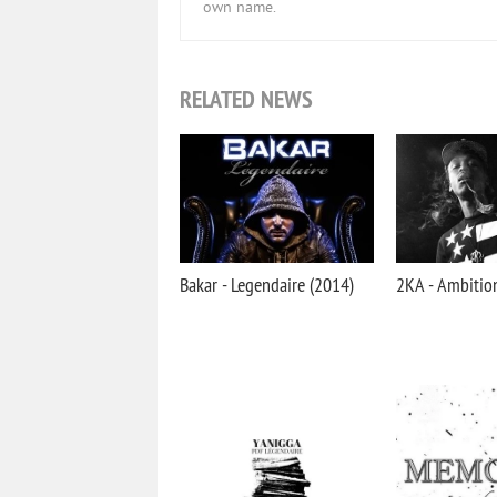
own name.
RELATED NEWS
Bakar - Legendaire (2014)
2KA - Ambitio