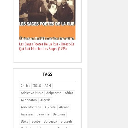
Les Sages Poetes De La Rue - Qu'est-Ce
Qui Fait Marcher Les Sages (1995)
TAGS
24-bit
3010
A2H
Addictive Music
Aelpeacha
Africa
Akhenaton
Algeria
Alibi Montana
Alkpote
Alonzo
Assassin
Bayonne
Belgium
Blois
Booba
Bordeaux
Brussels