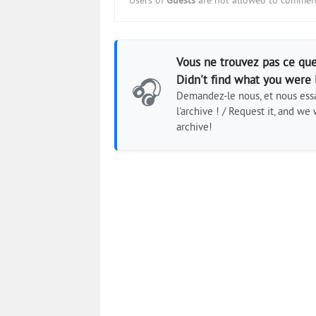
Users of
Guests
are not allowed to comment
Vous ne trouvez pas ce que
Didn't find what you were 
🎧
Demandez-le nous, et nous essa
l'archive ! / Request it, and we w
archive!