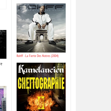
Rohff - La Fierte Des Notres (2004)
re