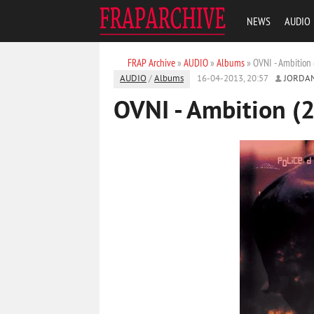
NEWS
AUDIO
FRAP Archive
»
AUDIO
»
Albums
» OVNI - Ambition
AUDIO
/
Albums
16-04-2013, 20:57
JORDA
OVNI - Ambition (