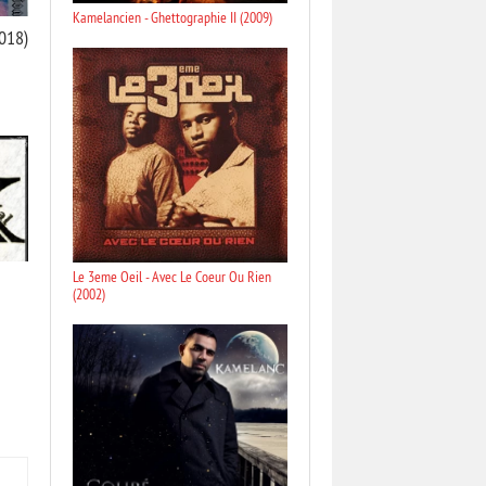
Kamelancien - Ghettographie II (2009)
018)
Le 3eme Oeil - Avec Le Coeur Ou Rien
(2002)