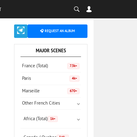
T
🎧 REQUEST AN ALBUM
MAJOR SCENES
France (Total)
7.3k+
Paris
4k+
Marseille
670+
Other French Cities
Africa (Total)
1k+