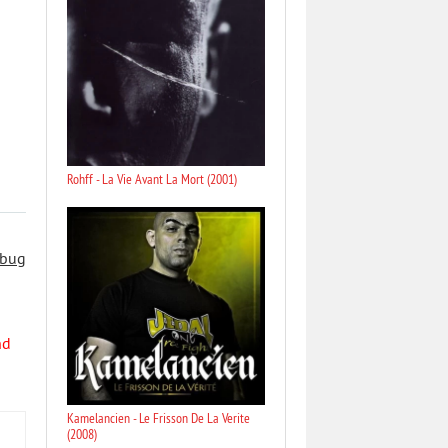
Rohff - La Vie Avant La Mort (2001)
 bug
nd
Kamelancien - Le Frisson De La Verite
(2008)