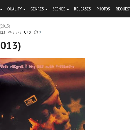
QUALITY
GENRES
SCENES
RELEASES
PHOTOS
REQUES
 (2013)
N23
2 572
0
2
2013)