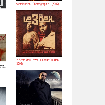
Kamelancien - Ghettographie II (2009)
Le 3eme Oeil - Avec Le Coeur Ou Rien
(2002)
te...