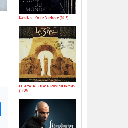
Kamelanc - Coupe Du Monde (2013)
Le 3eme Oeil - Hier, Aujourd'hui, Demain
(1999)