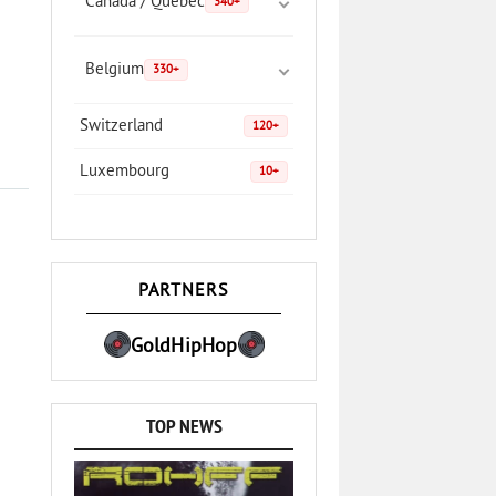
Canada / Quebec
340+
Belgium
330+
Switzerland
120+
Luxembourg
10+
PARTNERS
GoldHipHop
TOP NEWS