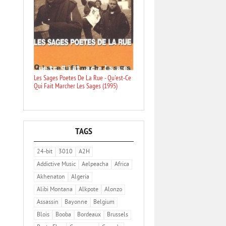
Les Sages Poetes De La Rue - Qu'est-Ce
Qui Fait Marcher Les Sages (1995)
TAGS
24-bit
3010
A2H
Addictive Music
Aelpeacha
Africa
Akhenaton
Algeria
Alibi Montana
Alkpote
Alonzo
Assassin
Bayonne
Belgium
Blois
Booba
Bordeaux
Brussels