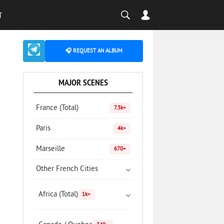
T
🎧 REQUEST AN ALBUM
MAJOR SCENES
France (Total)
7.3k+
Paris
4k+
Marseille
670+
Other French Cities
Africa (Total)
1k+