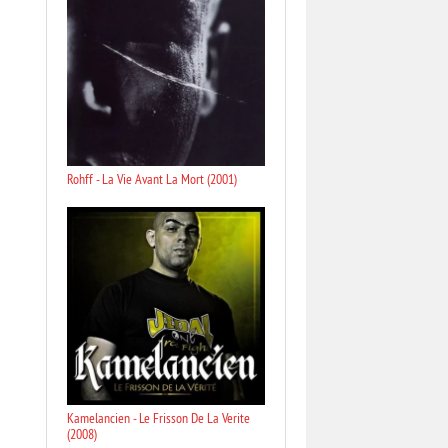
Rohff - La Vie Avant La Mort (2001)
Kamelancien - Le Frisson De La Verite
(2008)