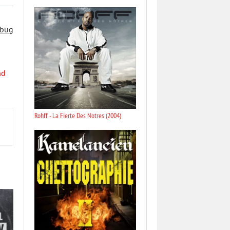
 bug
nd
Rohff - La Fierte Des Notres (2004)