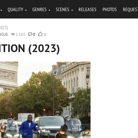
QUALITY
GENRES
SCENES
RELEASES
PHOTOS
REQUES
2023)
ICUS
1 165
0
0
ITION (2023)