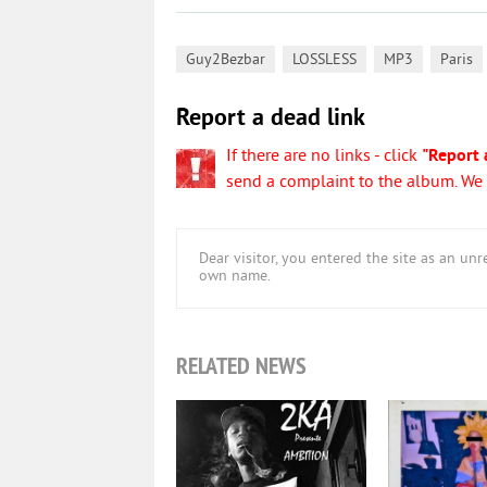
,
,
,
Guy2Bezbar
LOSSLESS
MP3
Paris
Report a dead link
If there are no links - click
"Report 
send a complaint to the album. We w
Dear visitor, you entered the site as an u
own name.
RELATED NEWS